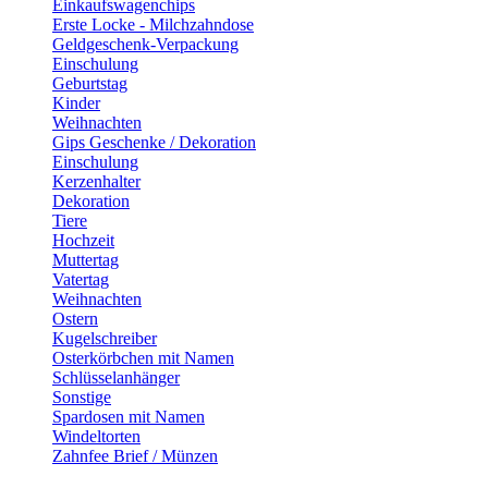
Einkaufswagenchips
Erste Locke - Milchzahndose
Geldgeschenk-Verpackung
Einschulung
Geburtstag
Kinder
Weihnachten
Gips Geschenke / Dekoration
Einschulung
Kerzenhalter
Dekoration
Tiere
Hochzeit
Muttertag
Vatertag
Weihnachten
Ostern
Kugelschreiber
Osterkörbchen mit Namen
Schlüsselanhänger
Sonstige
Spardosen mit Namen
Windeltorten
Zahnfee Brief / Münzen