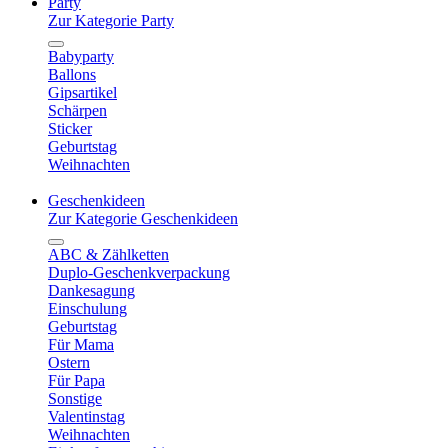
Party
Zur Kategorie Party
Babyparty
Ballons
Gipsartikel
Schärpen
Sticker
Geburtstag
Weihnachten
Geschenkideen
Zur Kategorie Geschenkideen
ABC & Zählketten
Duplo-Geschenkverpackung
Dankesagung
Einschulung
Geburtstag
Für Mama
Ostern
Für Papa
Sonstige
Valentinstag
Weihnachten