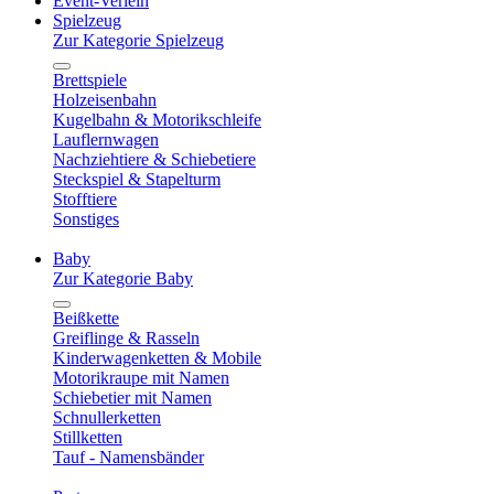
Event-Verleih
Spielzeug
Zur Kategorie Spielzeug
Brettspiele
Holzeisenbahn
Kugelbahn & Motorikschleife
Lauflernwagen
Nachziehtiere & Schiebetiere
Steckspiel & Stapelturm
Stofftiere
Sonstiges
Baby
Zur Kategorie Baby
Beißkette
Greiflinge & Rasseln
Kinderwagenketten & Mobile
Motorikraupe mit Namen
Schiebetier mit Namen
Schnullerketten
Stillketten
Tauf - Namensbänder