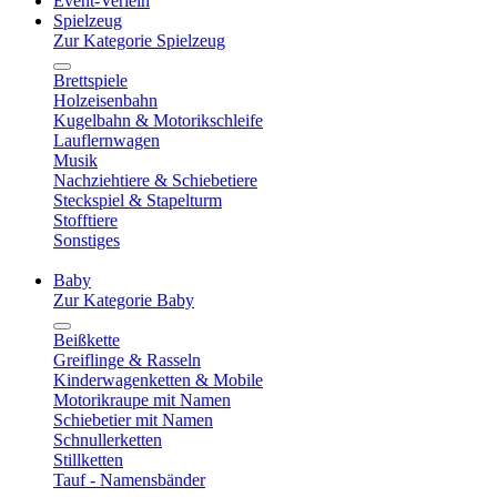
Event-Verleih
Spielzeug
Zur Kategorie Spielzeug
Brettspiele
Holzeisenbahn
Kugelbahn & Motorikschleife
Lauflernwagen
Musik
Nachziehtiere & Schiebetiere
Steckspiel & Stapelturm
Stofftiere
Sonstiges
Baby
Zur Kategorie Baby
Beißkette
Greiflinge & Rasseln
Kinderwagenketten & Mobile
Motorikraupe mit Namen
Schiebetier mit Namen
Schnullerketten
Stillketten
Tauf - Namensbänder