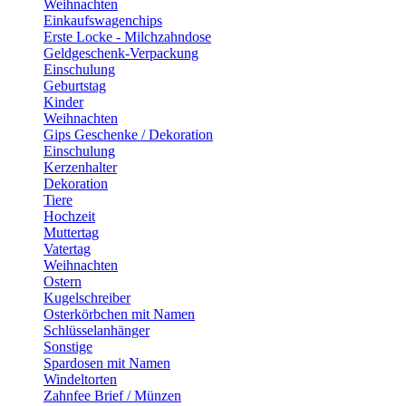
Weihnachten
Einkaufswagenchips
Erste Locke - Milchzahndose
Geldgeschenk-Verpackung
Einschulung
Geburtstag
Kinder
Weihnachten
Gips Geschenke / Dekoration
Einschulung
Kerzenhalter
Dekoration
Tiere
Hochzeit
Muttertag
Vatertag
Weihnachten
Ostern
Kugelschreiber
Osterkörbchen mit Namen
Schlüsselanhänger
Sonstige
Spardosen mit Namen
Windeltorten
Zahnfee Brief / Münzen