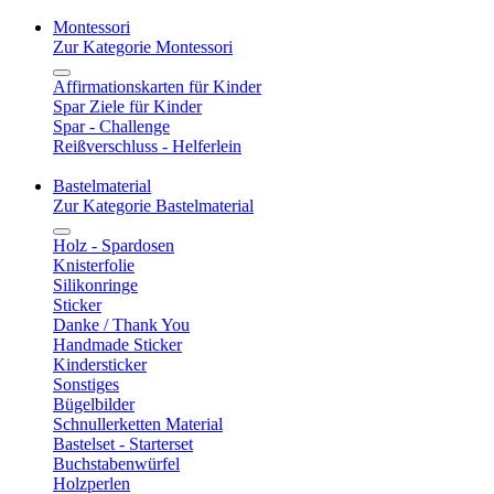
Montessori
Zur Kategorie Montessori
Affirmationskarten für Kinder
Spar Ziele für Kinder
Spar - Challenge
Reißverschluss - Helferlein
Bastelmaterial
Zur Kategorie Bastelmaterial
Holz - Spardosen
Knisterfolie
Silikonringe
Sticker
Danke / Thank You
Handmade Sticker
Kindersticker
Sonstiges
Bügelbilder
Schnullerketten Material
Bastelset - Starterset
Buchstabenwürfel
Holzperlen