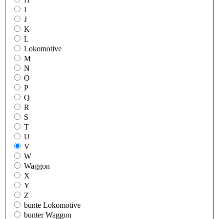
I
J
K
L
Lokomotive
M
N
O
P
Q
R
S
T
U
V
W
Waggon
X
Y
Z
bunte Lokomotive
bunter Waggon