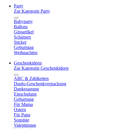
Party
Zur Kategorie Party
Babyparty
Ballons
Gipsartikel
Schärpen
Sticker
Geburtstag
Weihnachten
Geschenkideen
Zur Kategorie Geschenkideen
ABC & Zählketten
Duplo-Geschenkverpackung
Dankesagung
Einschulung
Geburtstag
Für Mama
Ostern
Für Papa
Sonstige
Valentinstag