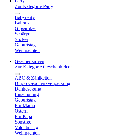
Party
Zur Kategorie Party
Babyparty
Ballons
Gipsartikel
Schärpen
Sticker
Geburtstag
Weihnachten
Geschenkideen
Zur Kategorie Geschenkideen
ABC & Zählketten
Duplo-Geschenkverpackung
Dankesagung
Einschulung
Geburtstag
Für Mama
Ostern
Für Papa
Sonstige
Valentinstag
Weihnachten