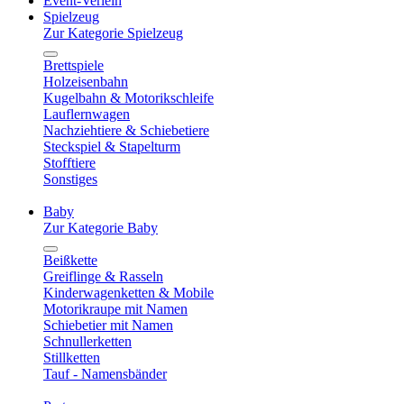
Event-Verleih
Spielzeug
Zur Kategorie Spielzeug
Brettspiele
Holzeisenbahn
Kugelbahn & Motorikschleife
Lauflernwagen
Nachziehtiere & Schiebetiere
Steckspiel & Stapelturm
Stofftiere
Sonstiges
Baby
Zur Kategorie Baby
Beißkette
Greiflinge & Rasseln
Kinderwagenketten & Mobile
Motorikraupe mit Namen
Schiebetier mit Namen
Schnullerketten
Stillketten
Tauf - Namensbänder