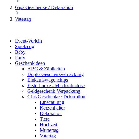
Gips Geschenke / Dekoration
Vatertag
Event-Verleih
Spielzeug
Baby
Party
Geschenkideen
ABC & Zählketten
Duplo-Geschenkverpackung
Einkaufswagenchips
Erste Locke - Milchzahndose
Geldgeschenk-Verpackung
Gips Geschenke / Dekoration
Einschulung
Kerzenhalter
Dekoration
Tiere
Hochzeit
Muttertag
Vatertag