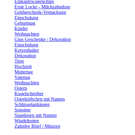
Einkaufswagenchips
Erste Locke - Milchzahndose
Geldgeschenk-Verpackung
Einschulung
Geburtstag
Kinder
Weihnachten
Gips Geschenke / Dekoration
Einschulung
Kerzenhalter
Dekoration
Tiere
Hochzeit
Muttertag
Vatertag
Weihnachten
Ostern
Kugelschreiber
Osterkörbchen mit Namen
Schlüsselanhänger
Sonstige
Spardosen mit Namen
Windeltorten
Zahnfee Brief / Münzen