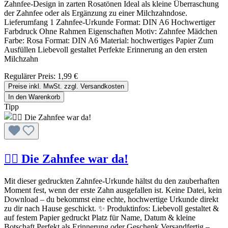
Zahnfee-Design in zarten Rosatönen Ideal als kleine Überraschung
der Zahnfee oder als Ergänzung zu einer Milchzahndose.
Lieferumfang 1 Zahnfee-Urkunde Format: DIN A6 Hochwertiger
Farbdruck Ohne Rahmen Eigenschaften Motiv: Zahnfee Mädchen
Farbe: Rosa Format: DIN A6 Material: hochwertiges Papier Zum
Ausfüllen Liebevoll gestaltet Perfekte Erinnerung an den ersten
Milchzahn
Regulärer Preis:
1,99 €
Preise inkl. MwSt. zzgl. Versandkosten
In den Warenkorb
Tipp
🧚‍♀️ Die Zahnfee war da!
Mit dieser gedruckten Zahnfee-Urkunde hältst du den zauberhaften
Moment fest, wenn der erste Zahn ausgefallen ist. Keine Datei, kein
Download – du bekommst eine echte, hochwertige Urkunde direkt
zu dir nach Hause geschickt. ✨ Produktinfos: Liebevoll gestaltet &
auf festem Papier gedruckt Platz für Name, Datum & kleine
Botschaft Perfekt als Erinnerung oder Geschenk Versandfertig –