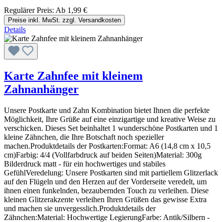
Regulärer Preis:
Ab
1,99 €
Preise inkl. MwSt. zzgl. Versandkosten
Details
Karte Zahnfee mit kleinem
Zahnanhänger
Unsere Postkarte und Zahn Kombination bietet Ihnen die perfekte
Möglichkeit, Ihre Grüße auf eine einzigartige und kreative Weise zu
verschicken. Dieses Set beinhaltet 1 wunderschöne Postkarten und 1
kleine Zähnchen, die Ihre Botschaft noch spezieller
machen.Produktdetails der Postkarten:Format: A6 (14,8 cm x 10,5
cm)Farbig: 4/4 (Vollfarbdruck auf beiden Seiten)Material: 300g
Bilderdruck matt - für ein hochwertiges und stabiles
GefühlVeredelung: Unsere Postkarten sind mit partiellem Glitzerlack
auf den Flügeln und den Herzen auf der Vorderseite veredelt, um
ihnen einen funkelnden, bezaubernden Touch zu verleihen. Diese
kleinen Glitzerakzente verleihen Ihren Grüßen das gewisse Extra
und machen sie unvergesslich.Produktdetails der
Zähnchen:Material: Hochwertige LegierungFarbe: Antik/Silbern -