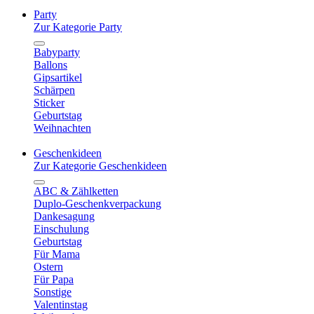
Party
Zur Kategorie Party
Babyparty
Ballons
Gipsartikel
Schärpen
Sticker
Geburtstag
Weihnachten
Geschenkideen
Zur Kategorie Geschenkideen
ABC & Zählketten
Duplo-Geschenkverpackung
Dankesagung
Einschulung
Geburtstag
Für Mama
Ostern
Für Papa
Sonstige
Valentinstag