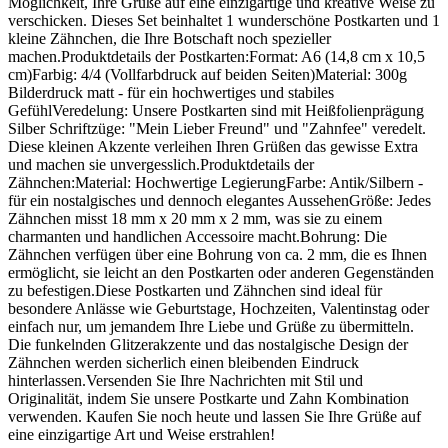
Möglichkeit, Ihre Grüße auf eine einzigartige und kreative Weise zu
verschicken. Dieses Set beinhaltet 1 wunderschöne Postkarten und 1
kleine Zähnchen, die Ihre Botschaft noch spezieller
machen.Produktdetails der Postkarten:Format: A6 (14,8 cm x 10,5
cm)Farbig: 4/4 (Vollfarbdruck auf beiden Seiten)Material: 300g
Bilderdruck matt - für ein hochwertiges und stabiles
GefühlVeredelung: Unsere Postkarten sind mit Heißfolienprägung
Silber Schriftzüge: "Mein Lieber Freund" und "Zahnfee" veredelt.
Diese kleinen Akzente verleihen Ihren Grüßen das gewisse Extra
und machen sie unvergesslich.Produktdetails der
Zähnchen:Material: Hochwertige LegierungFarbe: Antik/Silbern -
für ein nostalgisches und dennoch elegantes AussehenGröße: Jedes
Zähnchen misst 18 mm x 20 mm x 2 mm, was sie zu einem
charmanten und handlichen Accessoire macht.Bohrung: Die
Zähnchen verfügen über eine Bohrung von ca. 2 mm, die es Ihnen
ermöglicht, sie leicht an den Postkarten oder anderen Gegenständen
zu befestigen.Diese Postkarten und Zähnchen sind ideal für
besondere Anlässe wie Geburtstage, Hochzeiten, Valentinstag oder
einfach nur, um jemandem Ihre Liebe und Grüße zu übermitteln.
Die funkelnden Glitzerakzente und das nostalgische Design der
Zähnchen werden sicherlich einen bleibenden Eindruck
hinterlassen.Versenden Sie Ihre Nachrichten mit Stil und
Originalität, indem Sie unsere Postkarte und Zahn Kombination
verwenden. Kaufen Sie noch heute und lassen Sie Ihre Grüße auf
eine einzigartige Art und Weise erstrahlen!