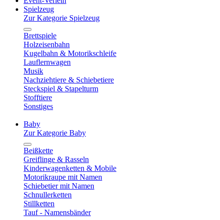
Event-Verleih
Spielzeug
Zur Kategorie Spielzeug
Brettspiele
Holzeisenbahn
Kugelbahn & Motorikschleife
Lauflernwagen
Musik
Nachziehtiere & Schiebetiere
Steckspiel & Stapelturm
Stofftiere
Sonstiges
Baby
Zur Kategorie Baby
Beißkette
Greiflinge & Rasseln
Kinderwagenketten & Mobile
Motorikraupe mit Namen
Schiebetier mit Namen
Schnullerketten
Stillketten
Tauf - Namensbänder