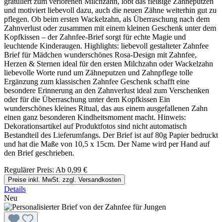
gratuliert zum verlorenen Milchzahn, lobt das fleißige Zähneputzen
und motiviert liebevoll dazu, auch die neuen Zähne weiterhin gut zu
pflegen. Ob beim ersten Wackelzahn, als Überraschung nach dem
Zahnverlust oder zusammen mit einem kleinen Geschenk unter dem
Kopfkissen – der Zahnfee-Brief sorgt für echte Magie und
leuchtende Kinderaugen. Highlights: liebevoll gestalteter Zahnfee
Brief für Mädchen wunderschönes Rosa-Design mit Zahnfee,
Herzen & Sternen ideal für den ersten Milchzahn oder Wackelzahn
liebevolle Worte rund um Zähneputzen und Zahnpflege tolle
Ergänzung zum klassischen Zahnfee Geschenk schafft eine
besondere Erinnerung an den Zahnverlust ideal zum Verschenken
oder für die Überraschung unter dem Kopfkissen Ein
wunderschönes kleines Ritual, das aus einem ausgefallenen Zahn
einen ganz besonderen Kindheitsmoment macht. Hinweis:
Dekorationsartikel auf Produktfotos sind nicht automatisch
Bestandteil des Lieferumfangs. Der Brief ist auf 80g Papier bedruckt
und hat die Maße von 10,5 x 15cm. Der Name wird per Hand auf
den Brief geschrieben.
Regulärer Preis:
Ab
0,99 €
Preise inkl. MwSt. zzgl. Versandkosten
Details
Neu