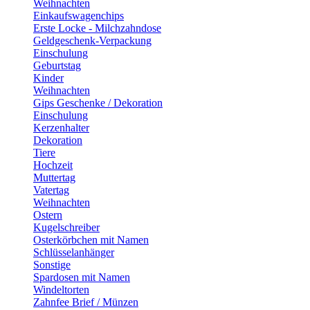
Weihnachten
Einkaufswagenchips
Erste Locke - Milchzahndose
Geldgeschenk-Verpackung
Einschulung
Geburtstag
Kinder
Weihnachten
Gips Geschenke / Dekoration
Einschulung
Kerzenhalter
Dekoration
Tiere
Hochzeit
Muttertag
Vatertag
Weihnachten
Ostern
Kugelschreiber
Osterkörbchen mit Namen
Schlüsselanhänger
Sonstige
Spardosen mit Namen
Windeltorten
Zahnfee Brief / Münzen