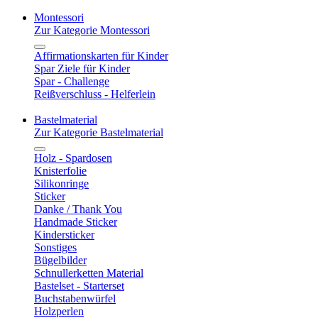
Montessori
Zur Kategorie Montessori
Affirmationskarten für Kinder
Spar Ziele für Kinder
Spar - Challenge
Reißverschluss - Helferlein
Bastelmaterial
Zur Kategorie Bastelmaterial
Holz - Spardosen
Knisterfolie
Silikonringe
Sticker
Danke / Thank You
Handmade Sticker
Kindersticker
Sonstiges
Bügelbilder
Schnullerketten Material
Bastelset - Starterset
Buchstabenwürfel
Holzperlen