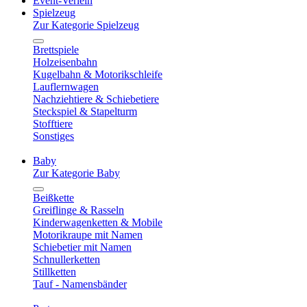
Event-Verleih
Spielzeug
Zur Kategorie Spielzeug
Brettspiele
Holzeisenbahn
Kugelbahn & Motorikschleife
Lauflernwagen
Nachziehtiere & Schiebetiere
Steckspiel & Stapelturm
Stofftiere
Sonstiges
Baby
Zur Kategorie Baby
Beißkette
Greiflinge & Rasseln
Kinderwagenketten & Mobile
Motorikraupe mit Namen
Schiebetier mit Namen
Schnullerketten
Stillketten
Tauf - Namensbänder