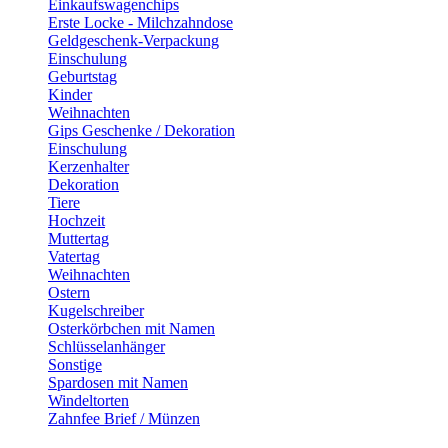
Einkaufswagenchips
Erste Locke - Milchzahndose
Geldgeschenk-Verpackung
Einschulung
Geburtstag
Kinder
Weihnachten
Gips Geschenke / Dekoration
Einschulung
Kerzenhalter
Dekoration
Tiere
Hochzeit
Muttertag
Vatertag
Weihnachten
Ostern
Kugelschreiber
Osterkörbchen mit Namen
Schlüsselanhänger
Sonstige
Spardosen mit Namen
Windeltorten
Zahnfee Brief / Münzen