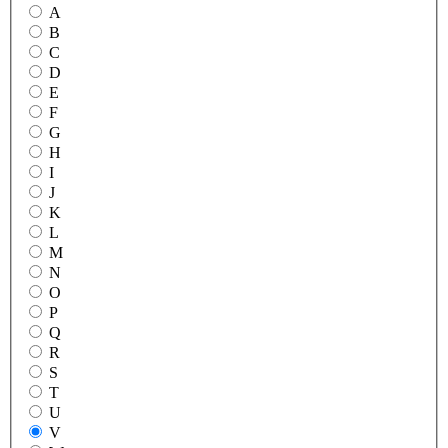
A
B
C
D
E
F
G
H
I
J
K
L
M
N
O
P
Q
R
S
T
U
V