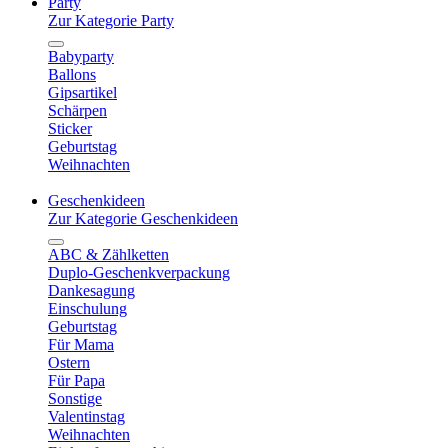
Party
Zur Kategorie Party
Babyparty
Ballons
Gipsartikel
Schärpen
Sticker
Geburtstag
Weihnachten
Geschenkideen
Zur Kategorie Geschenkideen
ABC & Zählketten
Duplo-Geschenkverpackung
Dankesagung
Einschulung
Geburtstag
Für Mama
Ostern
Für Papa
Sonstige
Valentinstag
Weihnachten