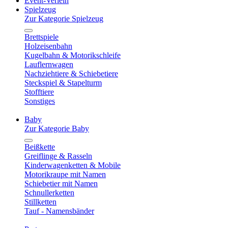
Event-Verleih
Spielzeug
Zur Kategorie Spielzeug
Brettspiele
Holzeisenbahn
Kugelbahn & Motorikschleife
Lauflernwagen
Nachziehtiere & Schiebetiere
Steckspiel & Stapelturm
Stofftiere
Sonstiges
Baby
Zur Kategorie Baby
Beißkette
Greiflinge & Rasseln
Kinderwagenketten & Mobile
Motorikraupe mit Namen
Schiebetier mit Namen
Schnullerketten
Stillketten
Tauf - Namensbänder