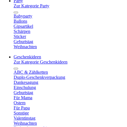
Party
Zur Kategorie Party
Babyparty
Ballons
Gipsartikel
Schärpen
Sticker
Geburtstag
Weihnachten
Geschenkideen
Zur Kategorie Geschenkideen
ABC & Zählketten
Duplo-Geschenkverpackung
Dankesagung
Einschulung
Geburtstag
Für Mama
Ostern
Für Papa
Sonstige
Valentinstag
Weihnachten