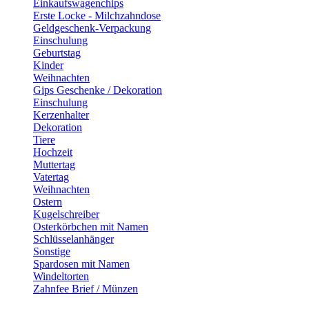
Einkaufswagenchips
Erste Locke - Milchzahndose
Geldgeschenk-Verpackung
Einschulung
Geburtstag
Kinder
Weihnachten
Gips Geschenke / Dekoration
Einschulung
Kerzenhalter
Dekoration
Tiere
Hochzeit
Muttertag
Vatertag
Weihnachten
Ostern
Kugelschreiber
Osterkörbchen mit Namen
Schlüsselanhänger
Sonstige
Spardosen mit Namen
Windeltorten
Zahnfee Brief / Münzen