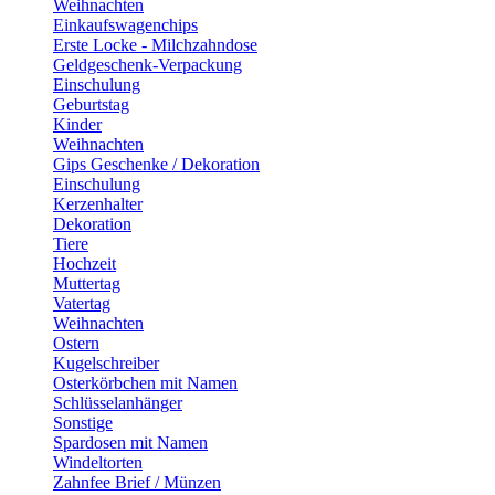
Weihnachten
Einkaufswagenchips
Erste Locke - Milchzahndose
Geldgeschenk-Verpackung
Einschulung
Geburtstag
Kinder
Weihnachten
Gips Geschenke / Dekoration
Einschulung
Kerzenhalter
Dekoration
Tiere
Hochzeit
Muttertag
Vatertag
Weihnachten
Ostern
Kugelschreiber
Osterkörbchen mit Namen
Schlüsselanhänger
Sonstige
Spardosen mit Namen
Windeltorten
Zahnfee Brief / Münzen