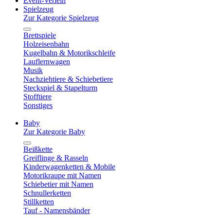
Event-Verleih
Spielzeug
Zur Kategorie Spielzeug
Brettspiele
Holzeisenbahn
Kugelbahn & Motorikschleife
Lauflernwagen
Musik
Nachziehtiere & Schiebetiere
Steckspiel & Stapelturm
Stofftiere
Sonstiges
Baby
Zur Kategorie Baby
Beißkette
Greiflinge & Rasseln
Kinderwagenketten & Mobile
Motorikraupe mit Namen
Schiebetier mit Namen
Schnullerketten
Stillketten
Tauf - Namensbänder