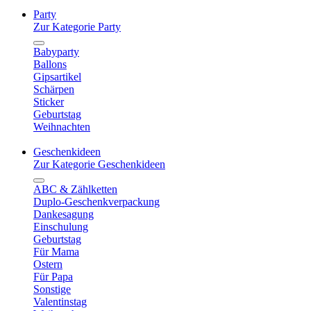
Party
Zur Kategorie Party
Babyparty
Ballons
Gipsartikel
Schärpen
Sticker
Geburtstag
Weihnachten
Geschenkideen
Zur Kategorie Geschenkideen
ABC & Zählketten
Duplo-Geschenkverpackung
Dankesagung
Einschulung
Geburtstag
Für Mama
Ostern
Für Papa
Sonstige
Valentinstag