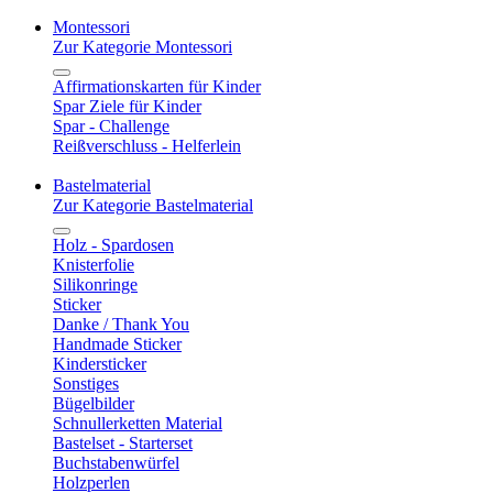
Montessori
Zur Kategorie Montessori
Affirmationskarten für Kinder
Spar Ziele für Kinder
Spar - Challenge
Reißverschluss - Helferlein
Bastelmaterial
Zur Kategorie Bastelmaterial
Holz - Spardosen
Knisterfolie
Silikonringe
Sticker
Danke / Thank You
Handmade Sticker
Kindersticker
Sonstiges
Bügelbilder
Schnullerketten Material
Bastelset - Starterset
Buchstabenwürfel
Holzperlen