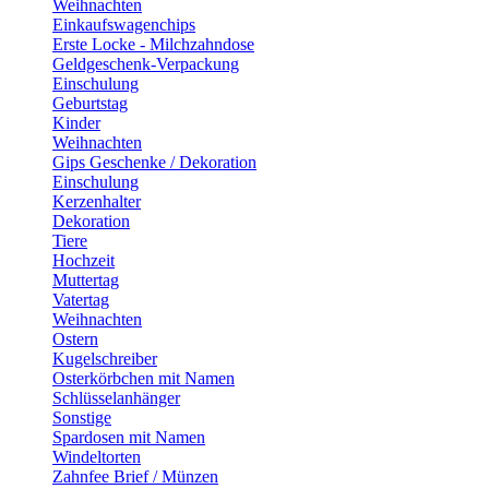
Weihnachten
Einkaufswagenchips
Erste Locke - Milchzahndose
Geldgeschenk-Verpackung
Einschulung
Geburtstag
Kinder
Weihnachten
Gips Geschenke / Dekoration
Einschulung
Kerzenhalter
Dekoration
Tiere
Hochzeit
Muttertag
Vatertag
Weihnachten
Ostern
Kugelschreiber
Osterkörbchen mit Namen
Schlüsselanhänger
Sonstige
Spardosen mit Namen
Windeltorten
Zahnfee Brief / Münzen