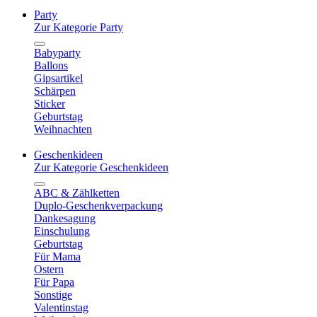
Party
Zur Kategorie Party
Babyparty
Ballons
Gipsartikel
Schärpen
Sticker
Geburtstag
Weihnachten
Geschenkideen
Zur Kategorie Geschenkideen
ABC & Zählketten
Duplo-Geschenkverpackung
Dankesagung
Einschulung
Geburtstag
Für Mama
Ostern
Für Papa
Sonstige
Valentinstag