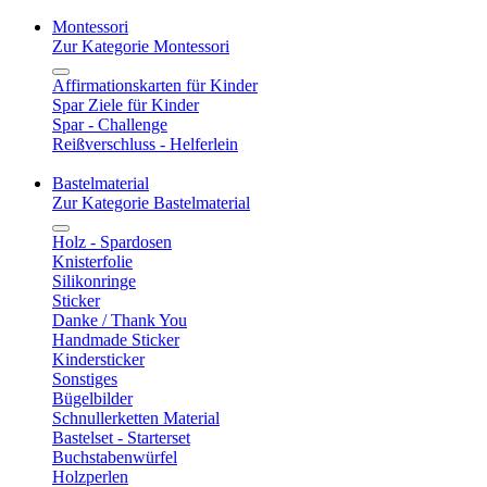
Montessori
Zur Kategorie Montessori
Affirmationskarten für Kinder
Spar Ziele für Kinder
Spar - Challenge
Reißverschluss - Helferlein
Bastelmaterial
Zur Kategorie Bastelmaterial
Holz - Spardosen
Knisterfolie
Silikonringe
Sticker
Danke / Thank You
Handmade Sticker
Kindersticker
Sonstiges
Bügelbilder
Schnullerketten Material
Bastelset - Starterset
Buchstabenwürfel
Holzperlen