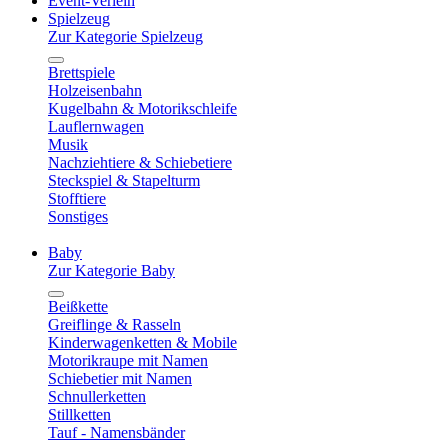
Event-Verleih
Spielzeug
Zur Kategorie Spielzeug
Brettspiele
Holzeisenbahn
Kugelbahn & Motorikschleife
Lauflernwagen
Musik
Nachziehtiere & Schiebetiere
Steckspiel & Stapelturm
Stofftiere
Sonstiges
Baby
Zur Kategorie Baby
Beißkette
Greiflinge & Rasseln
Kinderwagenketten & Mobile
Motorikraupe mit Namen
Schiebetier mit Namen
Schnullerketten
Stillketten
Tauf - Namensbänder