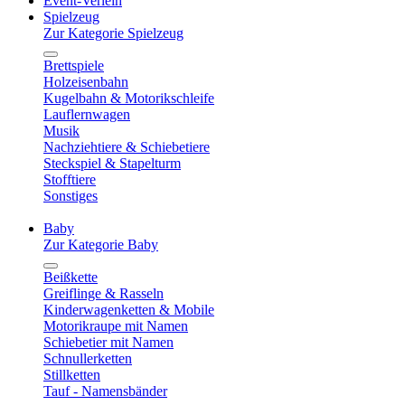
Event-Verleih
Spielzeug
Zur Kategorie Spielzeug
Brettspiele
Holzeisenbahn
Kugelbahn & Motorikschleife
Lauflernwagen
Musik
Nachziehtiere & Schiebetiere
Steckspiel & Stapelturm
Stofftiere
Sonstiges
Baby
Zur Kategorie Baby
Beißkette
Greiflinge & Rasseln
Kinderwagenketten & Mobile
Motorikraupe mit Namen
Schiebetier mit Namen
Schnullerketten
Stillketten
Tauf - Namensbänder