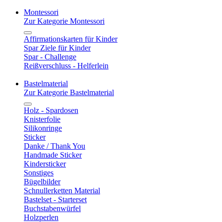
Montessori
Zur Kategorie Montessori
Affirmationskarten für Kinder
Spar Ziele für Kinder
Spar - Challenge
Reißverschluss - Helferlein
Bastelmaterial
Zur Kategorie Bastelmaterial
Holz - Spardosen
Knisterfolie
Silikonringe
Sticker
Danke / Thank You
Handmade Sticker
Kindersticker
Sonstiges
Bügelbilder
Schnullerketten Material
Bastelset - Starterset
Buchstabenwürfel
Holzperlen