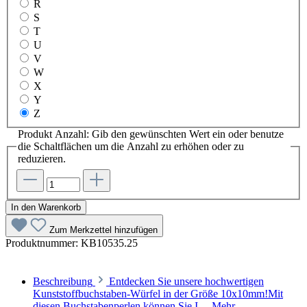
R
S
T
U
V
W
X
Y
Z
Produkt Anzahl: Gib den gewünschten Wert ein oder benutze
die Schaltflächen um die Anzahl zu erhöhen oder zu
reduzieren.
In den Warenkorb
Zum Merkzettel hinzufügen
Produktnummer:
KB10535.25
Beschreibung
Entdecken Sie unsere hochwertigen
Kunststoffbuchstaben-Würfel in der Größe 10x10mm!Mit
diesen Buchstabenperlen können Sie I…
Mehr