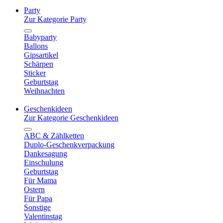
Party
Zur Kategorie Party
Babyparty
Ballons
Gipsartikel
Schärpen
Sticker
Geburtstag
Weihnachten
Geschenkideen
Zur Kategorie Geschenkideen
ABC & Zählketten
Duplo-Geschenkverpackung
Dankesagung
Einschulung
Geburtstag
Für Mama
Ostern
Für Papa
Sonstige
Valentinstag