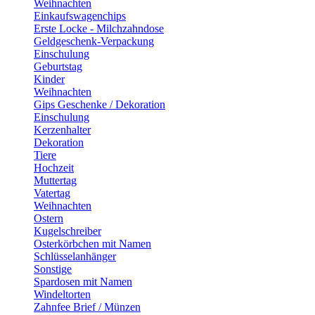
Weihnachten
Einkaufswagenchips
Erste Locke - Milchzahndose
Geldgeschenk-Verpackung
Einschulung
Geburtstag
Kinder
Weihnachten
Gips Geschenke / Dekoration
Einschulung
Kerzenhalter
Dekoration
Tiere
Hochzeit
Muttertag
Vatertag
Weihnachten
Ostern
Kugelschreiber
Osterkörbchen mit Namen
Schlüsselanhänger
Sonstige
Spardosen mit Namen
Windeltorten
Zahnfee Brief / Münzen