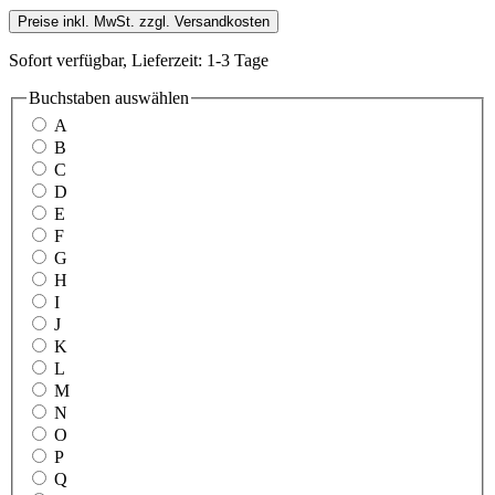
Preise inkl. MwSt. zzgl. Versandkosten
Sofort verfügbar, Lieferzeit: 1-3 Tage
Buchstaben
auswählen
A
B
C
D
E
F
G
H
I
J
K
L
M
N
O
P
Q