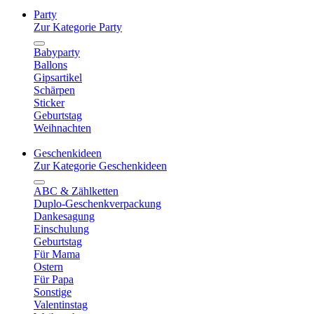
Party
Zur Kategorie Party
Babyparty
Ballons
Gipsartikel
Schärpen
Sticker
Geburtstag
Weihnachten
Geschenkideen
Zur Kategorie Geschenkideen
ABC & Zählketten
Duplo-Geschenkverpackung
Dankesagung
Einschulung
Geburtstag
Für Mama
Ostern
Für Papa
Sonstige
Valentinstag