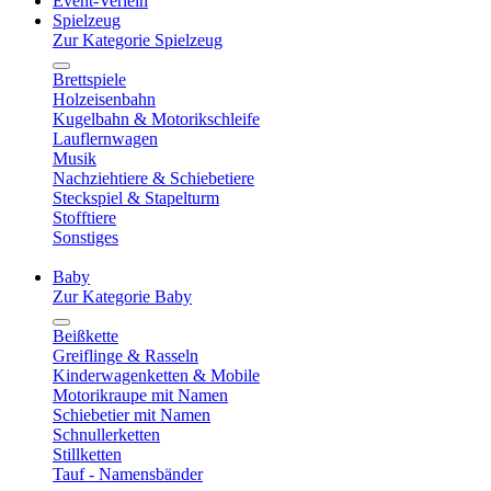
Event-Verleih
Spielzeug
Zur Kategorie Spielzeug
Brettspiele
Holzeisenbahn
Kugelbahn & Motorikschleife
Lauflernwagen
Musik
Nachziehtiere & Schiebetiere
Steckspiel & Stapelturm
Stofftiere
Sonstiges
Baby
Zur Kategorie Baby
Beißkette
Greiflinge & Rasseln
Kinderwagenketten & Mobile
Motorikraupe mit Namen
Schiebetier mit Namen
Schnullerketten
Stillketten
Tauf - Namensbänder