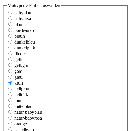
Motivperle Farbe
auswählen
babyblau
babyrosa
blaulila
bordeauxrot
braun
dunkelblau
dunkelpink
flieder
gelb
gelbgrün
gold
grau
grün
hellgrau
helltürkis
mint
mittelblau
natur-babyblau
natur-babyrosa
orange
pastellgelb