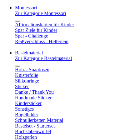
Montessori
Zur Kategorie Montessori
Affirmationskarten für Kinder
Spar Ziele für Kinder
Spar - Challenge
Reißverschluss - Helferlein
Bastelmaterial
Zur Kategorie Bastelmaterial
Holz - Spardosen
Knisterfolie
Silikonringe
Sticker
Danke / Thank You
Handmade Sticker
Kindersticker
Sonstiges
Bügelbilder
Schnullerketten Material
Bastelset - Starterset
Buchstabenwürfel
Holzperlen