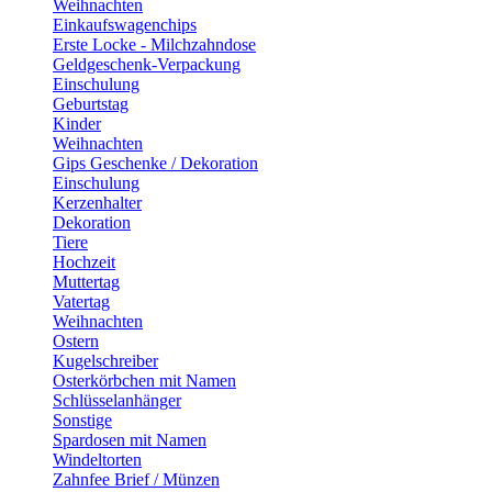
Weihnachten
Einkaufswagenchips
Erste Locke - Milchzahndose
Geldgeschenk-Verpackung
Einschulung
Geburtstag
Kinder
Weihnachten
Gips Geschenke / Dekoration
Einschulung
Kerzenhalter
Dekoration
Tiere
Hochzeit
Muttertag
Vatertag
Weihnachten
Ostern
Kugelschreiber
Osterkörbchen mit Namen
Schlüsselanhänger
Sonstige
Spardosen mit Namen
Windeltorten
Zahnfee Brief / Münzen