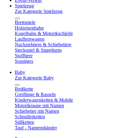
Event-Verleih
Spielzeug
Zur Kategorie Spielzeug
Brettspiele
Holzeisenbahn
Kugelbahn & Motorikschleife
Lauflernwagen
Nachziehtiere & Schiebetiere
Steckspiel & Stapelturm
Stofftiere
Sonstiges
Baby
Zur Kategorie Baby
Beißkette
Greiflinge & Rasseln
Kinderwagenketten & Mobile
Motorikraupe mit Namen
Schiebetier mit Namen
Schnullerketten
Stillketten
Tauf - Namensbänder