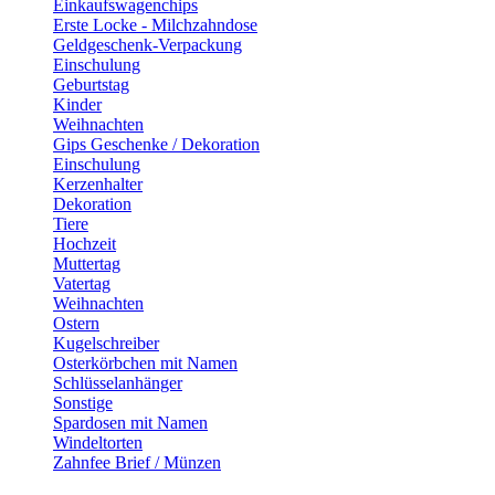
Einkaufswagenchips
Erste Locke - Milchzahndose
Geldgeschenk-Verpackung
Einschulung
Geburtstag
Kinder
Weihnachten
Gips Geschenke / Dekoration
Einschulung
Kerzenhalter
Dekoration
Tiere
Hochzeit
Muttertag
Vatertag
Weihnachten
Ostern
Kugelschreiber
Osterkörbchen mit Namen
Schlüsselanhänger
Sonstige
Spardosen mit Namen
Windeltorten
Zahnfee Brief / Münzen