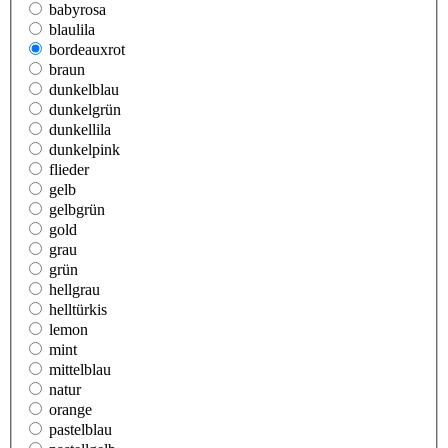
babyrosa
blaulila
bordeauxrot
braun
dunkelblau
dunkelgrün
dunkellila
dunkelpink
flieder
gelb
gelbgrün
gold
grau
grün
hellgrau
helltürkis
lemon
mint
mittelblau
natur
orange
pastelblau