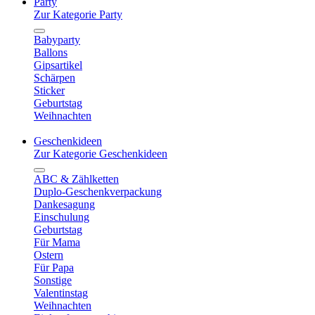
Party
Zur Kategorie Party
Babyparty
Ballons
Gipsartikel
Schärpen
Sticker
Geburtstag
Weihnachten
Geschenkideen
Zur Kategorie Geschenkideen
ABC & Zählketten
Duplo-Geschenkverpackung
Dankesagung
Einschulung
Geburtstag
Für Mama
Ostern
Für Papa
Sonstige
Valentinstag
Weihnachten