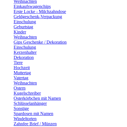
Weihnachten
Einkaufswagenchips
Erste Locke - Milchzahndose
Geldgeschenk-Verpackung
Einschulung
Geburtstag
Kinder
Weihnachten
Gips Geschenke / Dekoration
Einschulung
Kerzenhalter
Dekoration
Tiere
Hochzeit
Muttertag
Vatertag
Weihnachten
Ostern
Kugelschreiber
Osterkörbchen mit Namen
Schlüsselanhänger
Sonstige
Spardosen mit Namen
Windeltorten
Zahnfee Brief / Münzen