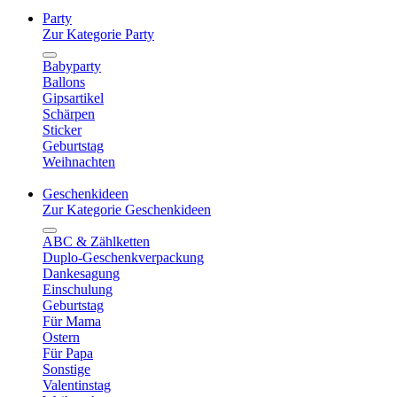
Party
Zur Kategorie Party
Babyparty
Ballons
Gipsartikel
Schärpen
Sticker
Geburtstag
Weihnachten
Geschenkideen
Zur Kategorie Geschenkideen
ABC & Zählketten
Duplo-Geschenkverpackung
Dankesagung
Einschulung
Geburtstag
Für Mama
Ostern
Für Papa
Sonstige
Valentinstag