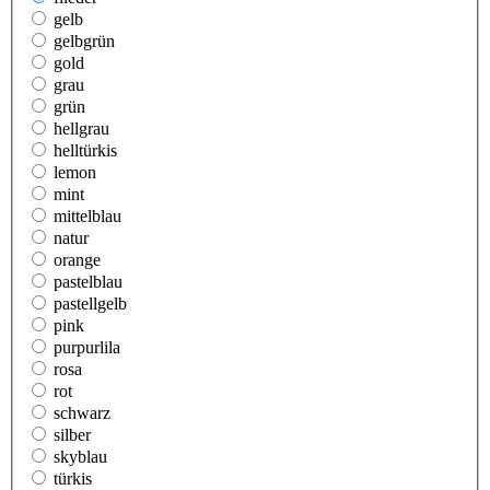
gelb
gelbgrün
gold
grau
grün
hellgrau
helltürkis
lemon
mint
mittelblau
natur
orange
pastelblau
pastellgelb
pink
purpurlila
rosa
rot
schwarz
silber
skyblau
türkis