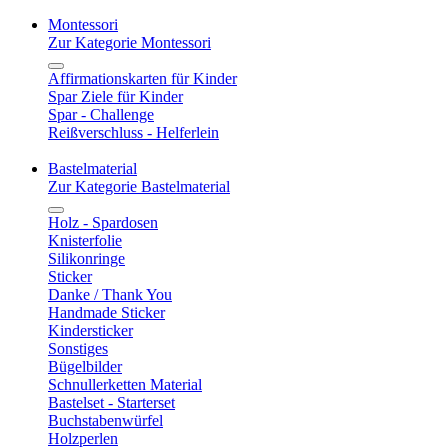
Montessori
Zur Kategorie Montessori
Affirmationskarten für Kinder
Spar Ziele für Kinder
Spar - Challenge
Reißverschluss - Helferlein
Bastelmaterial
Zur Kategorie Bastelmaterial
Holz - Spardosen
Knisterfolie
Silikonringe
Sticker
Danke / Thank You
Handmade Sticker
Kindersticker
Sonstiges
Bügelbilder
Schnullerketten Material
Bastelset - Starterset
Buchstabenwürfel
Holzperlen