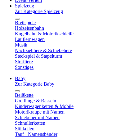
Event-Verleih
Spielzeug
Zur Kategorie Spielzeug
Brettspiele
Holzeisenbahn
Kugelbahn & Motorikschleife
Lauflernwagen
Musik
Nachziehtiere & Schiebetiere
Steckspiel & Stapelturm
Stofftiere
Sonstiges
Baby
Zur Kategorie Baby
Beißkette
Greiflinge & Rasseln
Kinderwagenketten & Mobile
Motorikraupe mit Namen
Schiebetier mit Namen
Schnullerketten
Stillketten
Tauf - Namensbänder