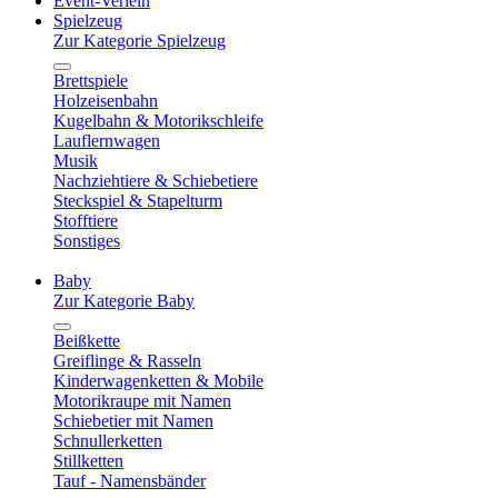
Event-Verleih
Spielzeug
Zur Kategorie Spielzeug
Brettspiele
Holzeisenbahn
Kugelbahn & Motorikschleife
Lauflernwagen
Musik
Nachziehtiere & Schiebetiere
Steckspiel & Stapelturm
Stofftiere
Sonstiges
Baby
Zur Kategorie Baby
Beißkette
Greiflinge & Rasseln
Kinderwagenketten & Mobile
Motorikraupe mit Namen
Schiebetier mit Namen
Schnullerketten
Stillketten
Tauf - Namensbänder