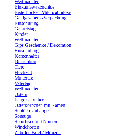
Weihnachten
Einkaufswagenchips
Erste Locke - Milchzahndose
Geldgeschenk-Verpackung
Einschulung
Geburtstag
Kinder
Weihnachten
Gips Geschenke / Dekoration
Einschulung
Kerzenhalter
Dekoration
Tiere
Hochzeit
Muttertag
Vatertag
Weihnachten
Ostern
Kugelschreiber
Osterkörbchen mit Namen
Schlüsselanhänger
Sonstige
Spardosen mit Namen
Windeltorten
Zahnfee Brief / Münzen