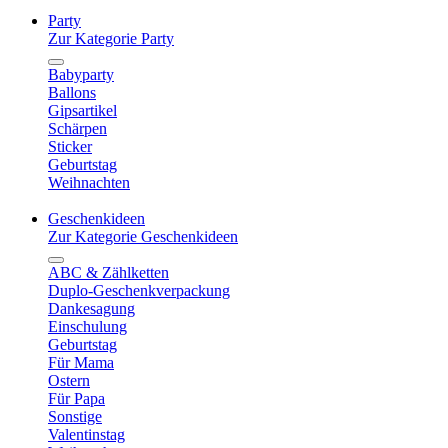
Party
Zur Kategorie Party
Babyparty
Ballons
Gipsartikel
Schärpen
Sticker
Geburtstag
Weihnachten
Geschenkideen
Zur Kategorie Geschenkideen
ABC & Zählketten
Duplo-Geschenkverpackung
Dankesagung
Einschulung
Geburtstag
Für Mama
Ostern
Für Papa
Sonstige
Valentinstag