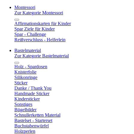
Montessori
Zur Kategorie Montessori
Affirmationskarten für Kinder
Spar Ziele für Kinder
Spar - Challenge
Reißverschluss - Helferlein
Bastelmaterial
Zur Kategorie Bastelmaterial
Holz - Spardosen
Knisterfolie
Silikonringe
Sticker
Danke / Thank You
Handmade Sticker
Kindersticker
Sonstiges
Bügelbilder
Schnullerketten Material
Bastelset - Starterset
Buchstabenwürfel
Holzperlen