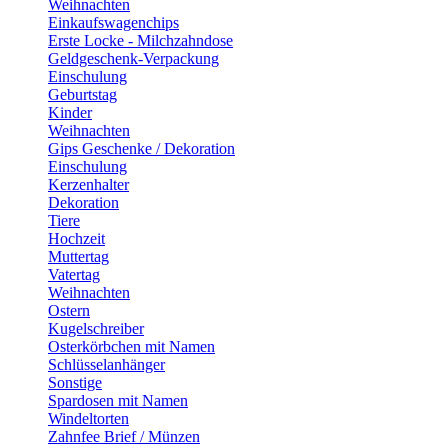
Weihnachten
Einkaufswagenchips
Erste Locke - Milchzahndose
Geldgeschenk-Verpackung
Einschulung
Geburtstag
Kinder
Weihnachten
Gips Geschenke / Dekoration
Einschulung
Kerzenhalter
Dekoration
Tiere
Hochzeit
Muttertag
Vatertag
Weihnachten
Ostern
Kugelschreiber
Osterkörbchen mit Namen
Schlüsselanhänger
Sonstige
Spardosen mit Namen
Windeltorten
Zahnfee Brief / Münzen