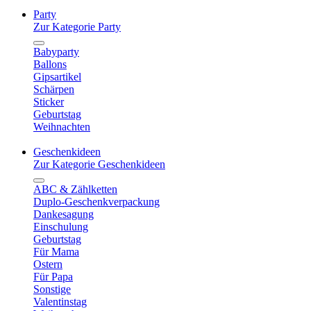
Party
Zur Kategorie Party
Babyparty
Ballons
Gipsartikel
Schärpen
Sticker
Geburtstag
Weihnachten
Geschenkideen
Zur Kategorie Geschenkideen
ABC & Zählketten
Duplo-Geschenkverpackung
Dankesagung
Einschulung
Geburtstag
Für Mama
Ostern
Für Papa
Sonstige
Valentinstag