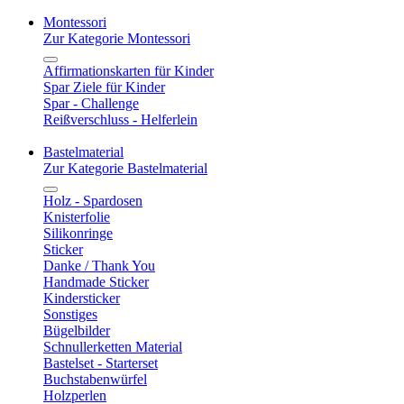
Montessori
Zur Kategorie Montessori
Affirmationskarten für Kinder
Spar Ziele für Kinder
Spar - Challenge
Reißverschluss - Helferlein
Bastelmaterial
Zur Kategorie Bastelmaterial
Holz - Spardosen
Knisterfolie
Silikonringe
Sticker
Danke / Thank You
Handmade Sticker
Kindersticker
Sonstiges
Bügelbilder
Schnullerketten Material
Bastelset - Starterset
Buchstabenwürfel
Holzperlen