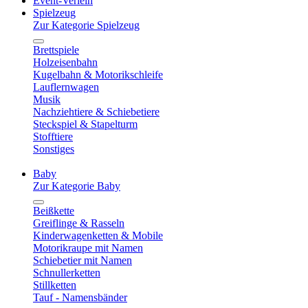
Event-Verleih
Spielzeug
Zur Kategorie Spielzeug
Brettspiele
Holzeisenbahn
Kugelbahn & Motorikschleife
Lauflernwagen
Musik
Nachziehtiere & Schiebetiere
Steckspiel & Stapelturm
Stofftiere
Sonstiges
Baby
Zur Kategorie Baby
Beißkette
Greiflinge & Rasseln
Kinderwagenketten & Mobile
Motorikraupe mit Namen
Schiebetier mit Namen
Schnullerketten
Stillketten
Tauf - Namensbänder