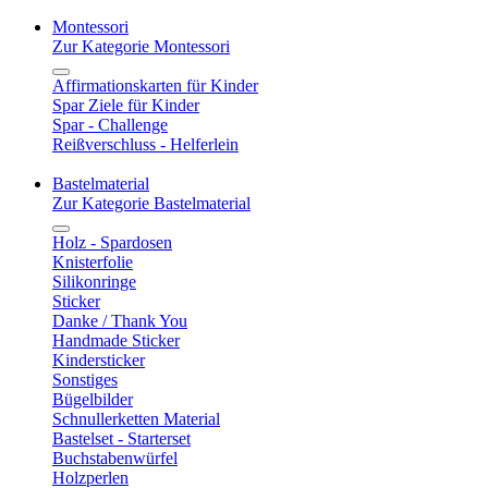
Montessori
Zur Kategorie Montessori
Affirmationskarten für Kinder
Spar Ziele für Kinder
Spar - Challenge
Reißverschluss - Helferlein
Bastelmaterial
Zur Kategorie Bastelmaterial
Holz - Spardosen
Knisterfolie
Silikonringe
Sticker
Danke / Thank You
Handmade Sticker
Kindersticker
Sonstiges
Bügelbilder
Schnullerketten Material
Bastelset - Starterset
Buchstabenwürfel
Holzperlen