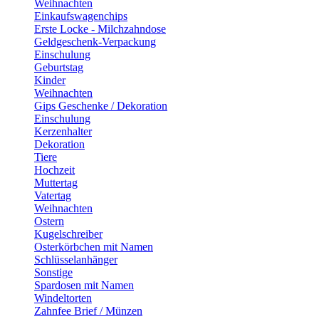
Weihnachten
Einkaufswagenchips
Erste Locke - Milchzahndose
Geldgeschenk-Verpackung
Einschulung
Geburtstag
Kinder
Weihnachten
Gips Geschenke / Dekoration
Einschulung
Kerzenhalter
Dekoration
Tiere
Hochzeit
Muttertag
Vatertag
Weihnachten
Ostern
Kugelschreiber
Osterkörbchen mit Namen
Schlüsselanhänger
Sonstige
Spardosen mit Namen
Windeltorten
Zahnfee Brief / Münzen