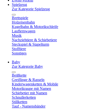
Event-Verleih
Spielzeug
Zur Kategorie Spielzeug
Brettspiele
Holzeisenbahn
Kugelbahn & Motorikschleife
Lauflernwagen
Musik
Nachziehtiere & Schiebetiere
Steckspiel & Stapelturm
Stofftiere
Sonstiges
Baby
Zur Kategorie Baby
Beißkette
Greiflinge & Rasseln
Kinderwagenketten & Mobile
Motorikraupe mit Namen
Schiebetier mit Namen
Schnullerketten
Stillketten
Tauf - Namensbänder