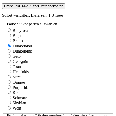
Preise inkl. MwSt. zzgl. Versandkosten
Sofort verfügbar, Lieferzeit: 1-3 Tage
Farbe Silikonperlen
auswählen
Babyrosa
Beige
Braun
Dunkelblau
Dunkelpink
Gelb
Gelbgrün
Grau
Helltürkis
Mint
Orange
Purpurlila
Rot
Schwarz
Skyblau
Weiß
Produkt Anzahl: Gib den gewünschten Wert ein oder benutze