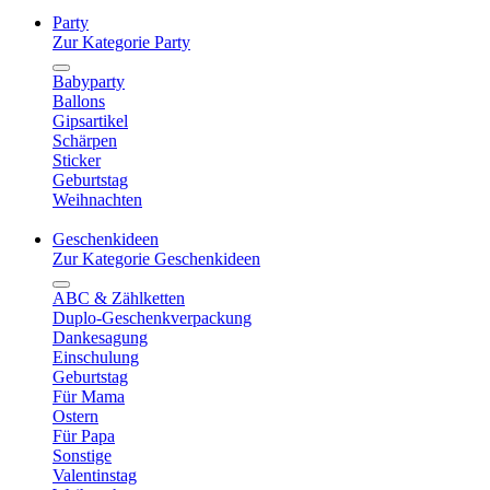
Party
Zur Kategorie Party
Babyparty
Ballons
Gipsartikel
Schärpen
Sticker
Geburtstag
Weihnachten
Geschenkideen
Zur Kategorie Geschenkideen
ABC & Zählketten
Duplo-Geschenkverpackung
Dankesagung
Einschulung
Geburtstag
Für Mama
Ostern
Für Papa
Sonstige
Valentinstag