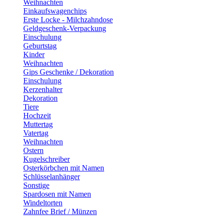
Weihnachten
Einkaufswagenchips
Erste Locke - Milchzahndose
Geldgeschenk-Verpackung
Einschulung
Geburtstag
Kinder
Weihnachten
Gips Geschenke / Dekoration
Einschulung
Kerzenhalter
Dekoration
Tiere
Hochzeit
Muttertag
Vatertag
Weihnachten
Ostern
Kugelschreiber
Osterkörbchen mit Namen
Schlüsselanhänger
Sonstige
Spardosen mit Namen
Windeltorten
Zahnfee Brief / Münzen