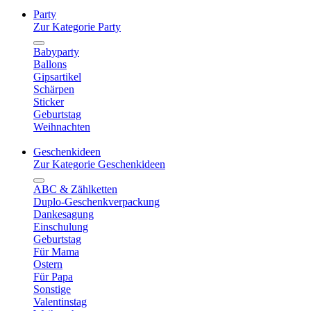
Party
Zur Kategorie Party
Babyparty
Ballons
Gipsartikel
Schärpen
Sticker
Geburtstag
Weihnachten
Geschenkideen
Zur Kategorie Geschenkideen
ABC & Zählketten
Duplo-Geschenkverpackung
Dankesagung
Einschulung
Geburtstag
Für Mama
Ostern
Für Papa
Sonstige
Valentinstag