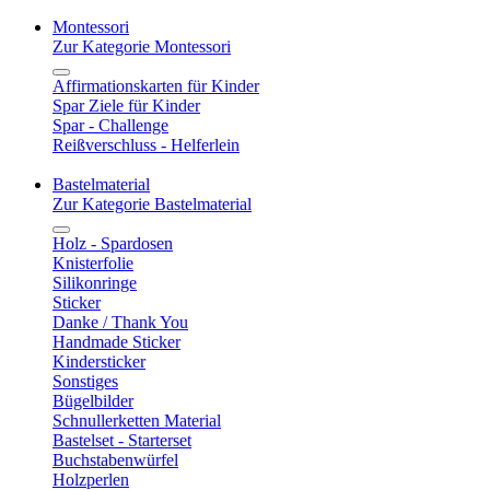
Montessori
Zur Kategorie Montessori
Affirmationskarten für Kinder
Spar Ziele für Kinder
Spar - Challenge
Reißverschluss - Helferlein
Bastelmaterial
Zur Kategorie Bastelmaterial
Holz - Spardosen
Knisterfolie
Silikonringe
Sticker
Danke / Thank You
Handmade Sticker
Kindersticker
Sonstiges
Bügelbilder
Schnullerketten Material
Bastelset - Starterset
Buchstabenwürfel
Holzperlen