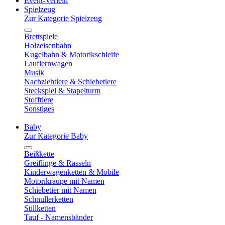
Event-Verleih
Spielzeug
Zur Kategorie Spielzeug
Brettspiele
Holzeisenbahn
Kugelbahn & Motorikschleife
Lauflernwagen
Musik
Nachziehtiere & Schiebetiere
Steckspiel & Stapelturm
Stofftiere
Sonstiges
Baby
Zur Kategorie Baby
Beißkette
Greiflinge & Rasseln
Kinderwagenketten & Mobile
Motorikraupe mit Namen
Schiebetier mit Namen
Schnullerketten
Stillketten
Tauf - Namensbänder