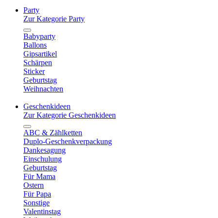
Party
Zur Kategorie Party
Babyparty
Ballons
Gipsartikel
Schärpen
Sticker
Geburtstag
Weihnachten
Geschenkideen
Zur Kategorie Geschenkideen
ABC & Zählketten
Duplo-Geschenkverpackung
Dankesagung
Einschulung
Geburtstag
Für Mama
Ostern
Für Papa
Sonstige
Valentinstag