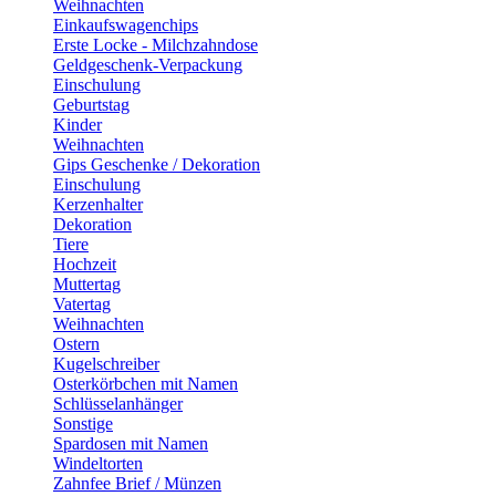
Weihnachten
Einkaufswagenchips
Erste Locke - Milchzahndose
Geldgeschenk-Verpackung
Einschulung
Geburtstag
Kinder
Weihnachten
Gips Geschenke / Dekoration
Einschulung
Kerzenhalter
Dekoration
Tiere
Hochzeit
Muttertag
Vatertag
Weihnachten
Ostern
Kugelschreiber
Osterkörbchen mit Namen
Schlüsselanhänger
Sonstige
Spardosen mit Namen
Windeltorten
Zahnfee Brief / Münzen