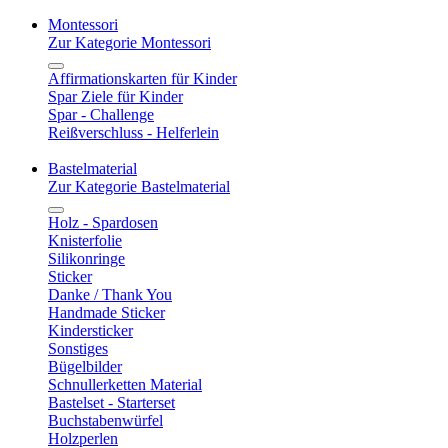
Montessori
Zur Kategorie Montessori
Affirmationskarten für Kinder
Spar Ziele für Kinder
Spar - Challenge
Reißverschluss - Helferlein
Bastelmaterial
Zur Kategorie Bastelmaterial
Holz - Spardosen
Knisterfolie
Silikonringe
Sticker
Danke / Thank You
Handmade Sticker
Kindersticker
Sonstiges
Bügelbilder
Schnullerketten Material
Bastelset - Starterset
Buchstabenwürfel
Holzperlen