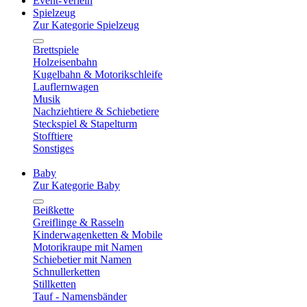
Event-Verleih
Spielzeug
Zur Kategorie Spielzeug
Brettspiele
Holzeisenbahn
Kugelbahn & Motorikschleife
Lauflernwagen
Musik
Nachziehtiere & Schiebetiere
Steckspiel & Stapelturm
Stofftiere
Sonstiges
Baby
Zur Kategorie Baby
Beißkette
Greiflinge & Rasseln
Kinderwagenketten & Mobile
Motorikraupe mit Namen
Schiebetier mit Namen
Schnullerketten
Stillketten
Tauf - Namensbänder