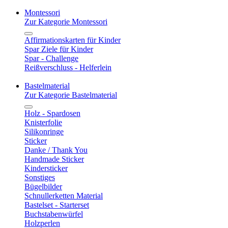
Montessori
Zur Kategorie Montessori
Affirmationskarten für Kinder
Spar Ziele für Kinder
Spar - Challenge
Reißverschluss - Helferlein
Bastelmaterial
Zur Kategorie Bastelmaterial
Holz - Spardosen
Knisterfolie
Silikonringe
Sticker
Danke / Thank You
Handmade Sticker
Kindersticker
Sonstiges
Bügelbilder
Schnullerketten Material
Bastelset - Starterset
Buchstabenwürfel
Holzperlen