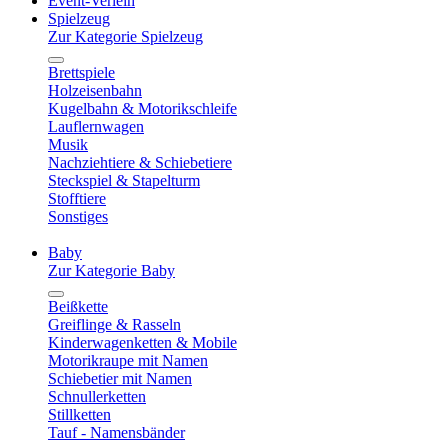
Event-Verleih
Spielzeug
Zur Kategorie Spielzeug
Brettspiele
Holzeisenbahn
Kugelbahn & Motorikschleife
Lauflernwagen
Musik
Nachziehtiere & Schiebetiere
Steckspiel & Stapelturm
Stofftiere
Sonstiges
Baby
Zur Kategorie Baby
Beißkette
Greiflinge & Rasseln
Kinderwagenketten & Mobile
Motorikraupe mit Namen
Schiebetier mit Namen
Schnullerketten
Stillketten
Tauf - Namensbänder