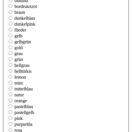
blaulila
bordeauxrot
braun
dunkelblau
dunkelpink
flieder
gelb
gelbgrün
gold
grau
grün
hellgrau
helltürkis
lemon
mint
mittelblau
natur
orange
pastelblau
pastellgelb
pink
purpurlila
rosa