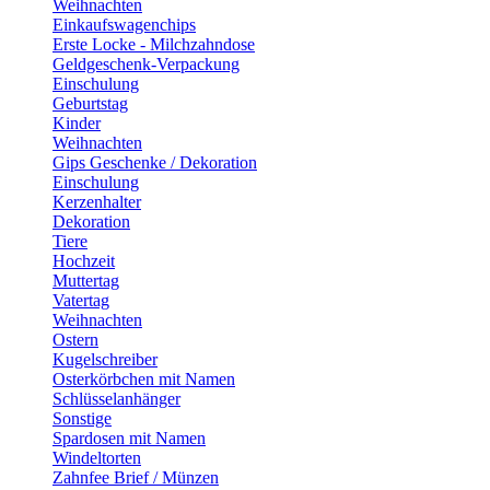
Weihnachten
Einkaufswagenchips
Erste Locke - Milchzahndose
Geldgeschenk-Verpackung
Einschulung
Geburtstag
Kinder
Weihnachten
Gips Geschenke / Dekoration
Einschulung
Kerzenhalter
Dekoration
Tiere
Hochzeit
Muttertag
Vatertag
Weihnachten
Ostern
Kugelschreiber
Osterkörbchen mit Namen
Schlüsselanhänger
Sonstige
Spardosen mit Namen
Windeltorten
Zahnfee Brief / Münzen