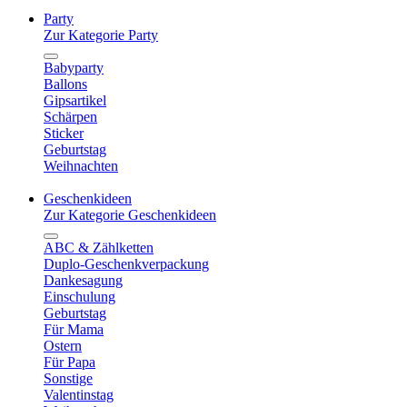
Party
Zur Kategorie Party
Babyparty
Ballons
Gipsartikel
Schärpen
Sticker
Geburtstag
Weihnachten
Geschenkideen
Zur Kategorie Geschenkideen
ABC & Zählketten
Duplo-Geschenkverpackung
Dankesagung
Einschulung
Geburtstag
Für Mama
Ostern
Für Papa
Sonstige
Valentinstag