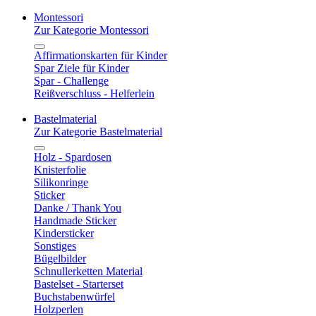
Montessori
Zur Kategorie Montessori
Affirmationskarten für Kinder
Spar Ziele für Kinder
Spar - Challenge
Reißverschluss - Helferlein
Bastelmaterial
Zur Kategorie Bastelmaterial
Holz - Spardosen
Knisterfolie
Silikonringe
Sticker
Danke / Thank You
Handmade Sticker
Kindersticker
Sonstiges
Bügelbilder
Schnullerketten Material
Bastelset - Starterset
Buchstabenwürfel
Holzperlen