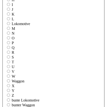
I
J
K
L
Lokomotive
M
N
O
P
Q
R
S
T
U
V
W
Waggon
X
Y
Z
bunte Lokomotive
bunter Waggon