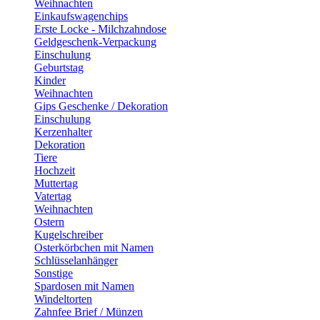
Weihnachten
Einkaufswagenchips
Erste Locke - Milchzahndose
Geldgeschenk-Verpackung
Einschulung
Geburtstag
Kinder
Weihnachten
Gips Geschenke / Dekoration
Einschulung
Kerzenhalter
Dekoration
Tiere
Hochzeit
Muttertag
Vatertag
Weihnachten
Ostern
Kugelschreiber
Osterkörbchen mit Namen
Schlüsselanhänger
Sonstige
Spardosen mit Namen
Windeltorten
Zahnfee Brief / Münzen