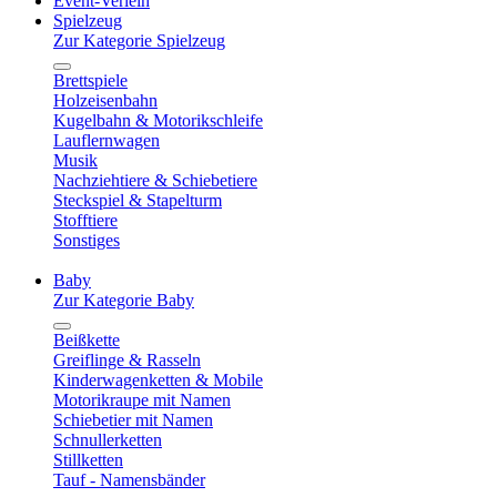
Event-Verleih
Spielzeug
Zur Kategorie Spielzeug
Brettspiele
Holzeisenbahn
Kugelbahn & Motorikschleife
Lauflernwagen
Musik
Nachziehtiere & Schiebetiere
Steckspiel & Stapelturm
Stofftiere
Sonstiges
Baby
Zur Kategorie Baby
Beißkette
Greiflinge & Rasseln
Kinderwagenketten & Mobile
Motorikraupe mit Namen
Schiebetier mit Namen
Schnullerketten
Stillketten
Tauf - Namensbänder