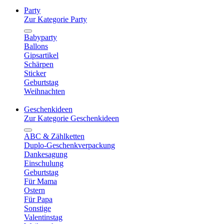
Party
Zur Kategorie Party
Babyparty
Ballons
Gipsartikel
Schärpen
Sticker
Geburtstag
Weihnachten
Geschenkideen
Zur Kategorie Geschenkideen
ABC & Zählketten
Duplo-Geschenkverpackung
Dankesagung
Einschulung
Geburtstag
Für Mama
Ostern
Für Papa
Sonstige
Valentinstag