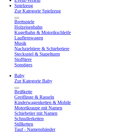
Event-Verleih
Spielzeug
Zur Kategorie Spielzeug
Brettspiele
Holzeisenbahn
Kugelbahn & Motorikschleife
Lauflernwagen
Musik
Nachziehtiere & Schiebetiere
Steckspiel & Stapelturm
Stofftiere
Sonstiges
Baby
Zur Kategorie Baby
Beißkette
Greiflinge & Rasseln
Kinderwagenketten & Mobile
Motorikraupe mit Namen
Schiebetier mit Namen
Schnullerketten
Stillketten
Tauf - Namensbänder