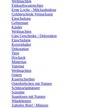
Weihnachten
Einkaufswagenchips
Erste Locke - Milchzahndose
Geldgeschenk-Verpackung
Einschulung
Geburtstag
Kinder
Weihnachten
Gips Geschenke / Dekoration
Einschulung
Kerzenhalter
Dekoration
Tiere
Hochzeit
Muttertag
Vatertag
Weihnachten
Ostern
Kugelschreiber
Osterkörbchen mit Namen
Schlüsselanhänger
Sonstige
Spardosen mit Namen
Windeltorten
Zahnfee Brief / Münzen