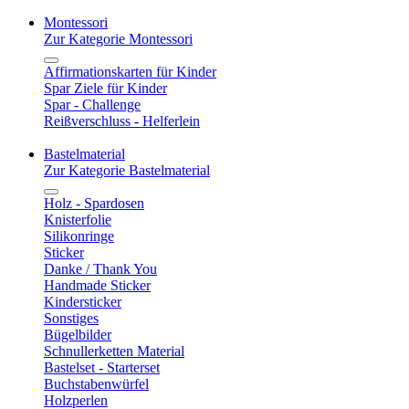
Montessori
Zur Kategorie Montessori
Affirmationskarten für Kinder
Spar Ziele für Kinder
Spar - Challenge
Reißverschluss - Helferlein
Bastelmaterial
Zur Kategorie Bastelmaterial
Holz - Spardosen
Knisterfolie
Silikonringe
Sticker
Danke / Thank You
Handmade Sticker
Kindersticker
Sonstiges
Bügelbilder
Schnullerketten Material
Bastelset - Starterset
Buchstabenwürfel
Holzperlen