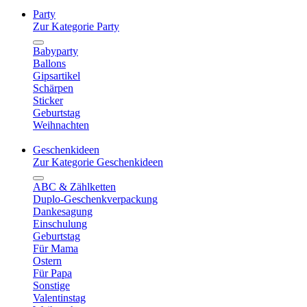
Party
Zur Kategorie Party
Babyparty
Ballons
Gipsartikel
Schärpen
Sticker
Geburtstag
Weihnachten
Geschenkideen
Zur Kategorie Geschenkideen
ABC & Zählketten
Duplo-Geschenkverpackung
Dankesagung
Einschulung
Geburtstag
Für Mama
Ostern
Für Papa
Sonstige
Valentinstag