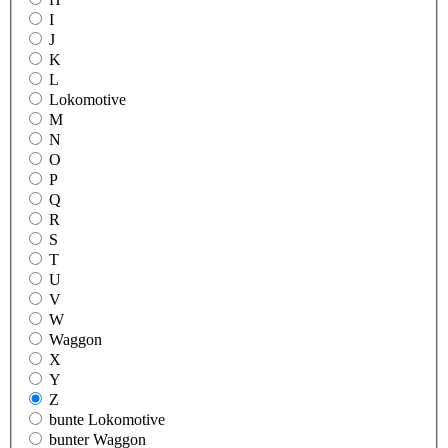
I
J
K
L
Lokomotive
M
N
O
P
Q
R
S
T
U
V
W
Waggon
X
Y
Z
bunte Lokomotive
bunter Waggon