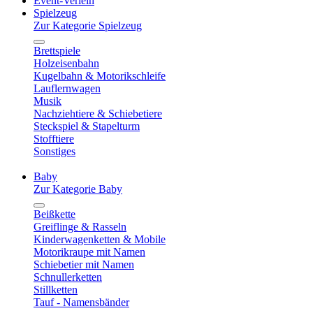
Event-Verleih
Spielzeug
Zur Kategorie Spielzeug
Brettspiele
Holzeisenbahn
Kugelbahn & Motorikschleife
Lauflernwagen
Musik
Nachziehtiere & Schiebetiere
Steckspiel & Stapelturm
Stofftiere
Sonstiges
Baby
Zur Kategorie Baby
Beißkette
Greiflinge & Rasseln
Kinderwagenketten & Mobile
Motorikraupe mit Namen
Schiebetier mit Namen
Schnullerketten
Stillketten
Tauf - Namensbänder