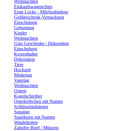
Weihnachten
Einkaufswagenchips
Erste Locke - Milchzahndose
Geldgeschenk-Verpackung
Einschulung
Geburtstag
Kinder
Weihnachten
Gips Geschenke / Dekoration
Einschulung
Kerzenhalter
Dekoration
Tiere
Hochzeit
Muttertag
Vatertag
Weihnachten
Ostern
Kugelschreiber
Osterkörbchen mit Namen
Schlüsselanhänger
Sonstige
Spardosen mit Namen
Windeltorten
Zahnfee Brief / Münzen