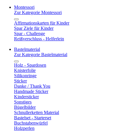
Montessori
Zur Kategorie Montessori
Affirmationskarten für Kinder
Spar Ziele für Kinder
Spar - Challenge
Reißverschluss - Helferlein
Bastelmaterial
Zur Kategorie Bastelmaterial
Holz - Spardosen
Knisterfolie
Silikonringe
Sticker
Danke / Thank You
Handmade Sticker
Kindersticker
Sonstiges
Bügelbilder
Schnullerketten Material
Bastelset - Starterset
Buchstabenwürfel
Holzperlen