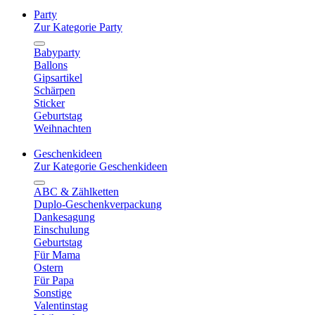
Party
Zur Kategorie Party
Babyparty
Ballons
Gipsartikel
Schärpen
Sticker
Geburtstag
Weihnachten
Geschenkideen
Zur Kategorie Geschenkideen
ABC & Zählketten
Duplo-Geschenkverpackung
Dankesagung
Einschulung
Geburtstag
Für Mama
Ostern
Für Papa
Sonstige
Valentinstag