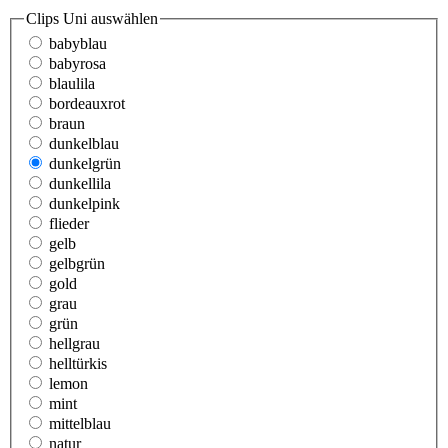
Clips Uni
auswählen
babyblau
babyrosa
blaulila
bordeauxrot
braun
dunkelblau
dunkelgrün
dunkellila
dunkelpink
flieder
gelb
gelbgrün
gold
grau
grün
hellgrau
helltürkis
lemon
mint
mittelblau
natur