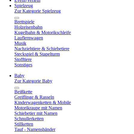
Event-Verleih
Spielzeug
Zur Kategorie Spielzeug
Brettspiele
Holzeisenbahn
Kugelbahn & Motorikschleife
Lauflernwagen
Musik
Nachziehtiere & Schiebetiere
Steckspiel & Stapelturm
Stofftiere
Sonstiges
Baby
Zur Kategorie Baby
Beißkette
Greiflinge & Rasseln
Kinderwagenketten & Mobile
Motorikraupe mit Namen
Schiebetier mit Namen
Schnullerketten
Stillketten
Tauf - Namensbänder