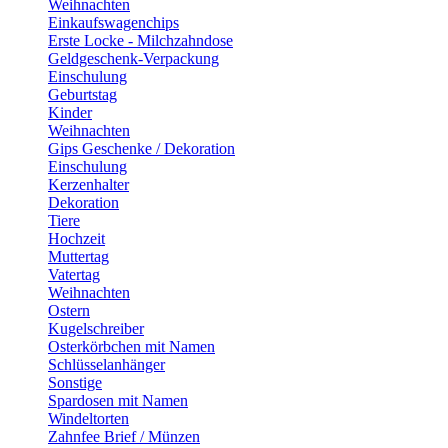
Weihnachten
Einkaufswagenchips
Erste Locke - Milchzahndose
Geldgeschenk-Verpackung
Einschulung
Geburtstag
Kinder
Weihnachten
Gips Geschenke / Dekoration
Einschulung
Kerzenhalter
Dekoration
Tiere
Hochzeit
Muttertag
Vatertag
Weihnachten
Ostern
Kugelschreiber
Osterkörbchen mit Namen
Schlüsselanhänger
Sonstige
Spardosen mit Namen
Windeltorten
Zahnfee Brief / Münzen