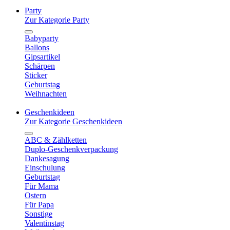
Party
Zur Kategorie Party
Babyparty
Ballons
Gipsartikel
Schärpen
Sticker
Geburtstag
Weihnachten
Geschenkideen
Zur Kategorie Geschenkideen
ABC & Zählketten
Duplo-Geschenkverpackung
Dankesagung
Einschulung
Geburtstag
Für Mama
Ostern
Für Papa
Sonstige
Valentinstag