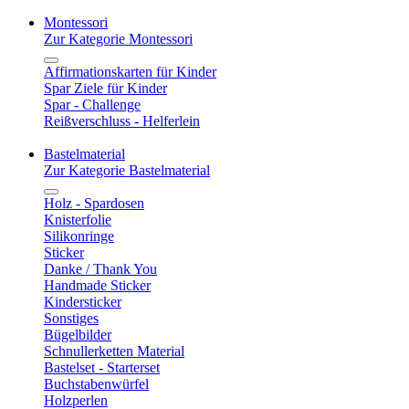
Montessori
Zur Kategorie Montessori
Affirmationskarten für Kinder
Spar Ziele für Kinder
Spar - Challenge
Reißverschluss - Helferlein
Bastelmaterial
Zur Kategorie Bastelmaterial
Holz - Spardosen
Knisterfolie
Silikonringe
Sticker
Danke / Thank You
Handmade Sticker
Kindersticker
Sonstiges
Bügelbilder
Schnullerketten Material
Bastelset - Starterset
Buchstabenwürfel
Holzperlen