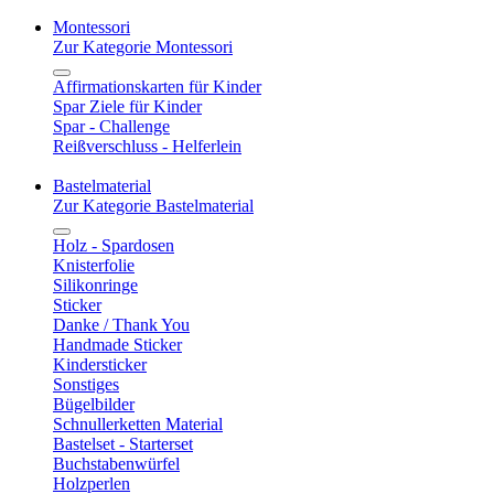
Montessori
Zur Kategorie Montessori
Affirmationskarten für Kinder
Spar Ziele für Kinder
Spar - Challenge
Reißverschluss - Helferlein
Bastelmaterial
Zur Kategorie Bastelmaterial
Holz - Spardosen
Knisterfolie
Silikonringe
Sticker
Danke / Thank You
Handmade Sticker
Kindersticker
Sonstiges
Bügelbilder
Schnullerketten Material
Bastelset - Starterset
Buchstabenwürfel
Holzperlen