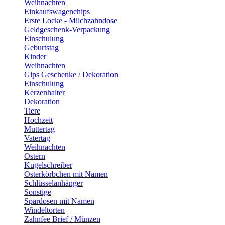
Weihnachten
Einkaufswagenchips
Erste Locke - Milchzahndose
Geldgeschenk-Verpackung
Einschulung
Geburtstag
Kinder
Weihnachten
Gips Geschenke / Dekoration
Einschulung
Kerzenhalter
Dekoration
Tiere
Hochzeit
Muttertag
Vatertag
Weihnachten
Ostern
Kugelschreiber
Osterkörbchen mit Namen
Schlüsselanhänger
Sonstige
Spardosen mit Namen
Windeltorten
Zahnfee Brief / Münzen