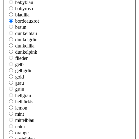
babyblau
babyrosa
blaulila
bordeauxrot
braun
dunkelblau
dunkelgrün
dunkellila
dunkelpink
flieder
gelb
gelbgrün
gold
grau
grün
hellgrau
helltürkis
lemon
mint
mittelblau
natur
orange
pastelblau