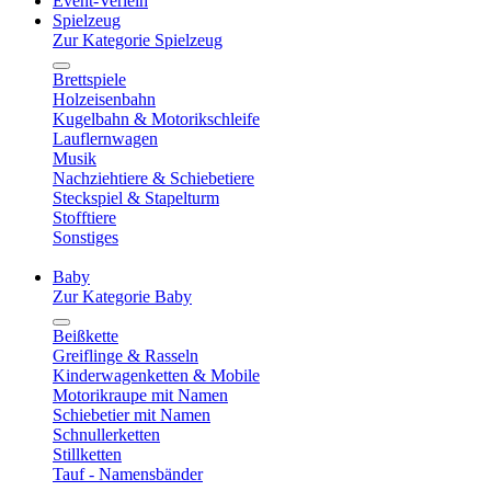
Event-Verleih
Spielzeug
Zur Kategorie Spielzeug
Brettspiele
Holzeisenbahn
Kugelbahn & Motorikschleife
Lauflernwagen
Musik
Nachziehtiere & Schiebetiere
Steckspiel & Stapelturm
Stofftiere
Sonstiges
Baby
Zur Kategorie Baby
Beißkette
Greiflinge & Rasseln
Kinderwagenketten & Mobile
Motorikraupe mit Namen
Schiebetier mit Namen
Schnullerketten
Stillketten
Tauf - Namensbänder