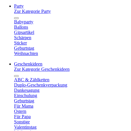
Party
Zur Kategorie Party
Babyparty
Ballons
Gipsartikel
Schärpen
Sticker
Geburtstag
Weihnachten
Geschenkideen
Zur Kategorie Geschenkideen
ABC & Zählketten
Duplo-Geschenkverpackung
Dankesagung
Einschulung
Geburtstag
Für Mama
Ostern
Für Papa
Sonstige
Valentinstag