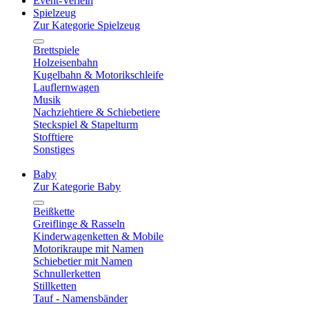
Event-Verleih
Spielzeug
Zur Kategorie Spielzeug
Brettspiele
Holzeisenbahn
Kugelbahn & Motorikschleife
Lauflernwagen
Musik
Nachziehtiere & Schiebetiere
Steckspiel & Stapelturm
Stofftiere
Sonstiges
Baby
Zur Kategorie Baby
Beißkette
Greiflinge & Rasseln
Kinderwagenketten & Mobile
Motorikraupe mit Namen
Schiebetier mit Namen
Schnullerketten
Stillketten
Tauf - Namensbänder