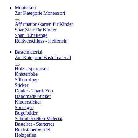
Montessori
Zur Kategorie Montessori
Affirmationskarten für Kinder
Spar Ziele für Kinder
Spar - Challenge
Reißverschluss - Helferlein
Bastelmaterial
Zur Kategorie Bastelmaterial
Holz - Spardosen
Knisterfolie
Silikonringe
Sticker
Danke / Thank You
Handmade Sticker
Kindersticker
Sonstiges
Bügelbilder
Schnullerketten Material
Bastelset - Starterset
Buchstabenwürfel
Holzperlen