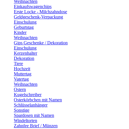
Weihnachten
Einkaufswagenchips
Erste Locke - Milchzahndose
Geldgeschenk-Verpackung
Einschulung
Geburtstag
Kinder
Weihnachten
Gips Geschenke / Dekoration
Einschulung
Kerzenhalter
Dekoration
Tiere
Hochzeit
Muttertag
Vatertag
Weihnachten
Ostern
Kugelschreiber
Osterkörbchen mit Namen
Schlüsselanhänger
Sonstige
Spardosen mit Namen
Windeltorten
Zahnfee Brief / Münzen