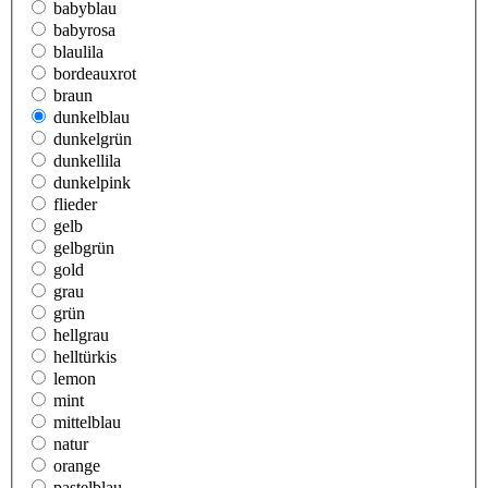
babyblau
babyrosa
blaulila
bordeauxrot
braun
dunkelblau
dunkelgrün
dunkellila
dunkelpink
flieder
gelb
gelbgrün
gold
grau
grün
hellgrau
helltürkis
lemon
mint
mittelblau
natur
orange
pastelblau