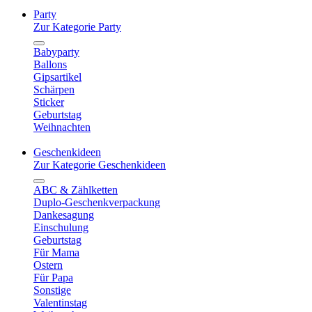
Party
Zur Kategorie Party
Babyparty
Ballons
Gipsartikel
Schärpen
Sticker
Geburtstag
Weihnachten
Geschenkideen
Zur Kategorie Geschenkideen
ABC & Zählketten
Duplo-Geschenkverpackung
Dankesagung
Einschulung
Geburtstag
Für Mama
Ostern
Für Papa
Sonstige
Valentinstag