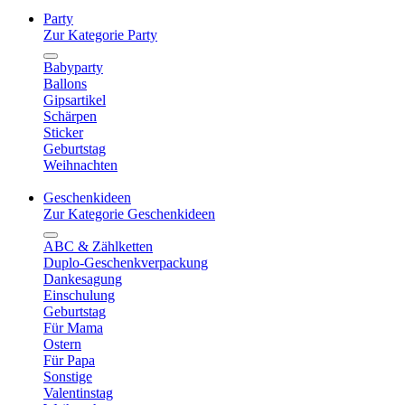
Party
Zur Kategorie Party
Babyparty
Ballons
Gipsartikel
Schärpen
Sticker
Geburtstag
Weihnachten
Geschenkideen
Zur Kategorie Geschenkideen
ABC & Zählketten
Duplo-Geschenkverpackung
Dankesagung
Einschulung
Geburtstag
Für Mama
Ostern
Für Papa
Sonstige
Valentinstag