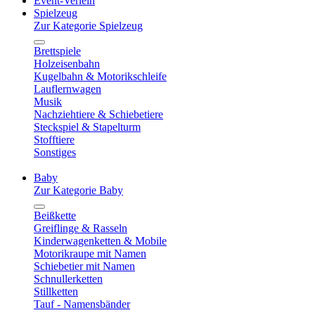
Event-Verleih
Spielzeug
Zur Kategorie Spielzeug
Brettspiele
Holzeisenbahn
Kugelbahn & Motorikschleife
Lauflernwagen
Musik
Nachziehtiere & Schiebetiere
Steckspiel & Stapelturm
Stofftiere
Sonstiges
Baby
Zur Kategorie Baby
Beißkette
Greiflinge & Rasseln
Kinderwagenketten & Mobile
Motorikraupe mit Namen
Schiebetier mit Namen
Schnullerketten
Stillketten
Tauf - Namensbänder