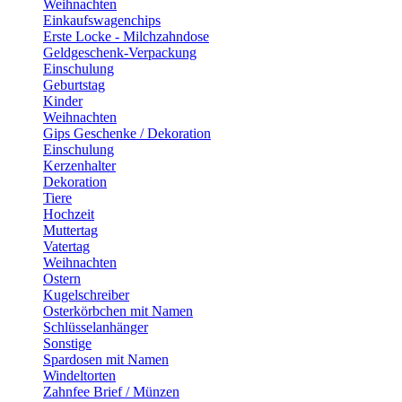
Weihnachten
Einkaufswagenchips
Erste Locke - Milchzahndose
Geldgeschenk-Verpackung
Einschulung
Geburtstag
Kinder
Weihnachten
Gips Geschenke / Dekoration
Einschulung
Kerzenhalter
Dekoration
Tiere
Hochzeit
Muttertag
Vatertag
Weihnachten
Ostern
Kugelschreiber
Osterkörbchen mit Namen
Schlüsselanhänger
Sonstige
Spardosen mit Namen
Windeltorten
Zahnfee Brief / Münzen