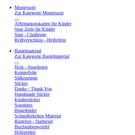
Montessori
Zur Kategorie Montessori
Affirmationskarten für Kinder
Spar Ziele für Kinder
Spar - Challenge
Reißverschluss - Helferlein
Bastelmaterial
Zur Kategorie Bastelmaterial
Holz - Spardosen
Knisterfolie
Silikonringe
Sticker
Danke / Thank You
Handmade Sticker
Kindersticker
Sonstiges
Bügelbilder
Schnullerketten Material
Bastelset - Starterset
Buchstabenwürfel
Holzperlen