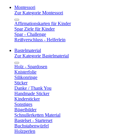
Montessori
Zur Kategorie Montessori
Affirmationskarten für Kinder
Spar Ziele für Kinder
Spar - Challenge
Reißverschluss - Helferlein
Bastelmaterial
Zur Kategorie Bastelmaterial
Holz - Spardosen
Knisterfolie
Silikonringe
Sticker
Danke / Thank You
Handmade Sticker
Kindersticker
Sonstiges
Bügelbilder
Schnullerketten Material
Bastelset - Starterset
Buchstabenwürfel
Holzperlen