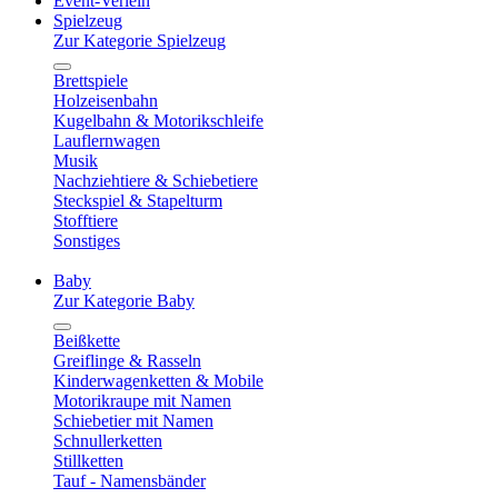
Event-Verleih
Spielzeug
Zur Kategorie Spielzeug
Brettspiele
Holzeisenbahn
Kugelbahn & Motorikschleife
Lauflernwagen
Musik
Nachziehtiere & Schiebetiere
Steckspiel & Stapelturm
Stofftiere
Sonstiges
Baby
Zur Kategorie Baby
Beißkette
Greiflinge & Rasseln
Kinderwagenketten & Mobile
Motorikraupe mit Namen
Schiebetier mit Namen
Schnullerketten
Stillketten
Tauf - Namensbänder