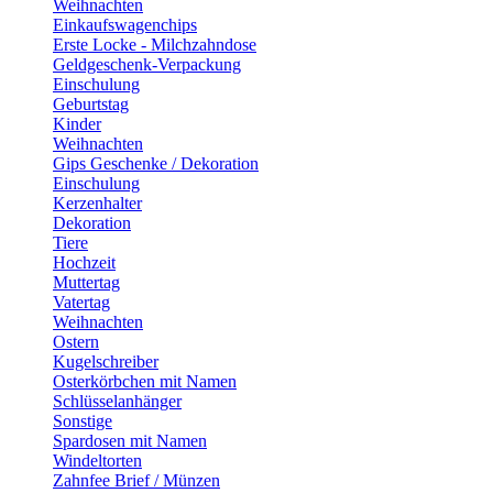
Weihnachten
Einkaufswagenchips
Erste Locke - Milchzahndose
Geldgeschenk-Verpackung
Einschulung
Geburtstag
Kinder
Weihnachten
Gips Geschenke / Dekoration
Einschulung
Kerzenhalter
Dekoration
Tiere
Hochzeit
Muttertag
Vatertag
Weihnachten
Ostern
Kugelschreiber
Osterkörbchen mit Namen
Schlüsselanhänger
Sonstige
Spardosen mit Namen
Windeltorten
Zahnfee Brief / Münzen