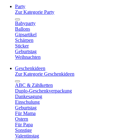
Party
Zur Kategorie Party
Babyparty
Ballons
Gipsartikel
Schärpen
Sticker
Geburtstag
Weihnachten
Geschenkideen
Zur Kategorie Geschenkideen
ABC & Zählketten
Duplo-Geschenkverpackung
Dankesagung
Einschulung
Geburtstag
Für Mama
Ostern
Für Papa
Sonstige
Valentinstag