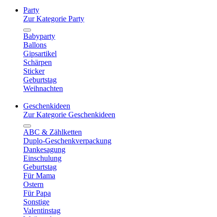
Party
Zur Kategorie Party
Babyparty
Ballons
Gipsartikel
Schärpen
Sticker
Geburtstag
Weihnachten
Geschenkideen
Zur Kategorie Geschenkideen
ABC & Zählketten
Duplo-Geschenkverpackung
Dankesagung
Einschulung
Geburtstag
Für Mama
Ostern
Für Papa
Sonstige
Valentinstag