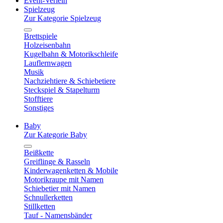
Event-Verleih
Spielzeug
Zur Kategorie Spielzeug
Brettspiele
Holzeisenbahn
Kugelbahn & Motorikschleife
Lauflernwagen
Musik
Nachziehtiere & Schiebetiere
Steckspiel & Stapelturm
Stofftiere
Sonstiges
Baby
Zur Kategorie Baby
Beißkette
Greiflinge & Rasseln
Kinderwagenketten & Mobile
Motorikraupe mit Namen
Schiebetier mit Namen
Schnullerketten
Stillketten
Tauf - Namensbänder