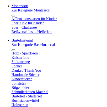
Montessori
Zur Kategorie Montessori
Affirmationskarten für Kinder
Spar Ziele für Kinder
Spar - Challenge
Reißverschluss - Helferlein
Bastelmaterial
Zur Kategorie Bastelmaterial
Holz - Spardosen
Knisterfolie
Silikonringe
Sticker
Danke / Thank You
Handmade Sticker
Kindersticker
Sonstiges
Bügelbilder
Schnullerketten Material
Bastelset - Starterset
Buchstabenwürfel
Holzperlen