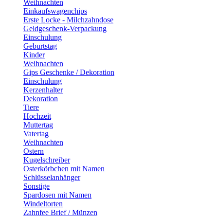
Weihnachten
Einkaufswagenchips
Erste Locke - Milchzahndose
Geldgeschenk-Verpackung
Einschulung
Geburtstag
Kinder
Weihnachten
Gips Geschenke / Dekoration
Einschulung
Kerzenhalter
Dekoration
Tiere
Hochzeit
Muttertag
Vatertag
Weihnachten
Ostern
Kugelschreiber
Osterkörbchen mit Namen
Schlüsselanhänger
Sonstige
Spardosen mit Namen
Windeltorten
Zahnfee Brief / Münzen