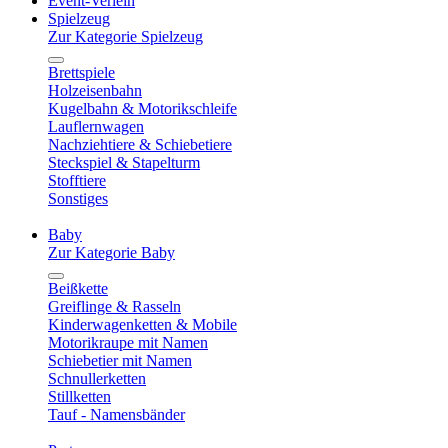
Event-Verleih
Spielzeug
Zur Kategorie Spielzeug
Brettspiele
Holzeisenbahn
Kugelbahn & Motorikschleife
Lauflernwagen
Nachziehtiere & Schiebetiere
Steckspiel & Stapelturm
Stofftiere
Sonstiges
Baby
Zur Kategorie Baby
Beißkette
Greiflinge & Rasseln
Kinderwagenketten & Mobile
Motorikraupe mit Namen
Schiebetier mit Namen
Schnullerketten
Stillketten
Tauf - Namensbänder