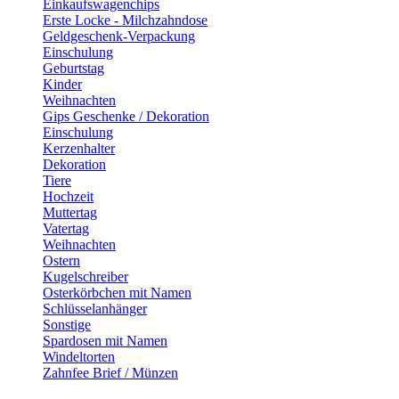
Einkaufswagenchips
Erste Locke - Milchzahndose
Geldgeschenk-Verpackung
Einschulung
Geburtstag
Kinder
Weihnachten
Gips Geschenke / Dekoration
Einschulung
Kerzenhalter
Dekoration
Tiere
Hochzeit
Muttertag
Vatertag
Weihnachten
Ostern
Kugelschreiber
Osterkörbchen mit Namen
Schlüsselanhänger
Sonstige
Spardosen mit Namen
Windeltorten
Zahnfee Brief / Münzen