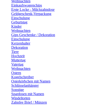
Weihnachten
Einkaufswagenchips
Erste Locke - Milchzahndose
Geldgeschenk-Verpackung
Einschulung
Geburtstag
Kinder
Weihnachten
Gips Geschenke / Dekoration
Einschulung
Kerzenhalter
Dekoration
Tiere
Hochzeit
Muttertag
Vatertag
Weihnachten
Ostern
Kugelschreiber
Osterkörbchen mit Namen
Schlüsselanhänger
Sonstige
Spardosen mit Namen
Windeltorten
Zahnfee Brief / Münzen