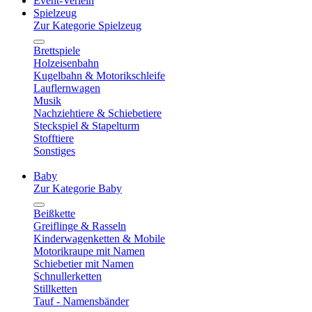
Event-Verleih
Spielzeug
Zur Kategorie Spielzeug
Brettspiele
Holzeisenbahn
Kugelbahn & Motorikschleife
Lauflernwagen
Musik
Nachziehtiere & Schiebetiere
Steckspiel & Stapelturm
Stofftiere
Sonstiges
Baby
Zur Kategorie Baby
Beißkette
Greiflinge & Rasseln
Kinderwagenketten & Mobile
Motorikraupe mit Namen
Schiebetier mit Namen
Schnullerketten
Stillketten
Tauf - Namensbänder