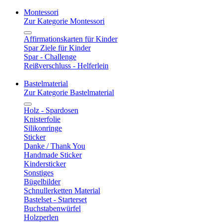
Montessori
Zur Kategorie Montessori
Affirmationskarten für Kinder
Spar Ziele für Kinder
Spar - Challenge
Reißverschluss - Helferlein
Bastelmaterial
Zur Kategorie Bastelmaterial
Holz - Spardosen
Knisterfolie
Silikonringe
Sticker
Danke / Thank You
Handmade Sticker
Kindersticker
Sonstiges
Bügelbilder
Schnullerketten Material
Bastelset - Starterset
Buchstabenwürfel
Holzperlen