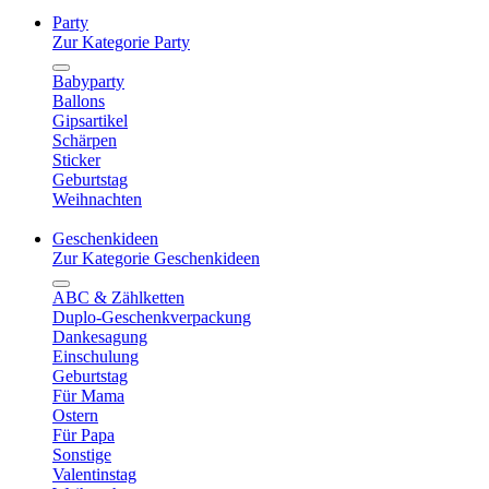
Party
Zur Kategorie Party
Babyparty
Ballons
Gipsartikel
Schärpen
Sticker
Geburtstag
Weihnachten
Geschenkideen
Zur Kategorie Geschenkideen
ABC & Zählketten
Duplo-Geschenkverpackung
Dankesagung
Einschulung
Geburtstag
Für Mama
Ostern
Für Papa
Sonstige
Valentinstag