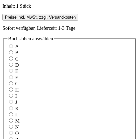
Inhalt:
1 Stück
Preise inkl. MwSt. zzgl. Versandkosten
Sofort verfügbar, Lieferzeit: 1-3 Tage
Buchstaben
auswählen
A
B
C
D
E
F
G
H
I
J
K
L
M
N
O