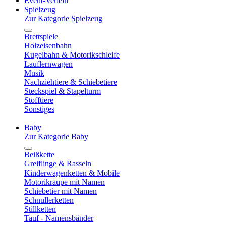
Event-Verleih
Spielzeug
Zur Kategorie Spielzeug
Brettspiele
Holzeisenbahn
Kugelbahn & Motorikschleife
Lauflernwagen
Musik
Nachziehtiere & Schiebetiere
Steckspiel & Stapelturm
Stofftiere
Sonstiges
Baby
Zur Kategorie Baby
Beißkette
Greiflinge & Rasseln
Kinderwagenketten & Mobile
Motorikraupe mit Namen
Schiebetier mit Namen
Schnullerketten
Stillketten
Tauf - Namensbänder