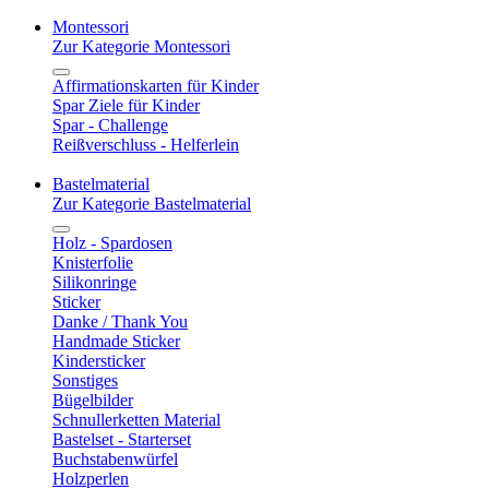
Montessori
Zur Kategorie Montessori
Affirmationskarten für Kinder
Spar Ziele für Kinder
Spar - Challenge
Reißverschluss - Helferlein
Bastelmaterial
Zur Kategorie Bastelmaterial
Holz - Spardosen
Knisterfolie
Silikonringe
Sticker
Danke / Thank You
Handmade Sticker
Kindersticker
Sonstiges
Bügelbilder
Schnullerketten Material
Bastelset - Starterset
Buchstabenwürfel
Holzperlen