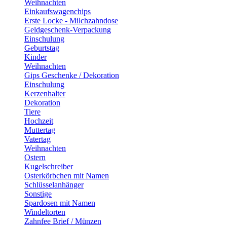
Weihnachten
Einkaufswagenchips
Erste Locke - Milchzahndose
Geldgeschenk-Verpackung
Einschulung
Geburtstag
Kinder
Weihnachten
Gips Geschenke / Dekoration
Einschulung
Kerzenhalter
Dekoration
Tiere
Hochzeit
Muttertag
Vatertag
Weihnachten
Ostern
Kugelschreiber
Osterkörbchen mit Namen
Schlüsselanhänger
Sonstige
Spardosen mit Namen
Windeltorten
Zahnfee Brief / Münzen