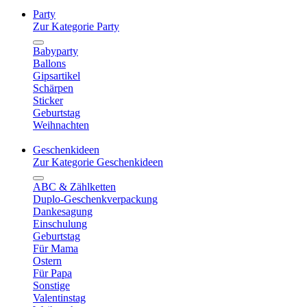
Party
Zur Kategorie Party
Babyparty
Ballons
Gipsartikel
Schärpen
Sticker
Geburtstag
Weihnachten
Geschenkideen
Zur Kategorie Geschenkideen
ABC & Zählketten
Duplo-Geschenkverpackung
Dankesagung
Einschulung
Geburtstag
Für Mama
Ostern
Für Papa
Sonstige
Valentinstag