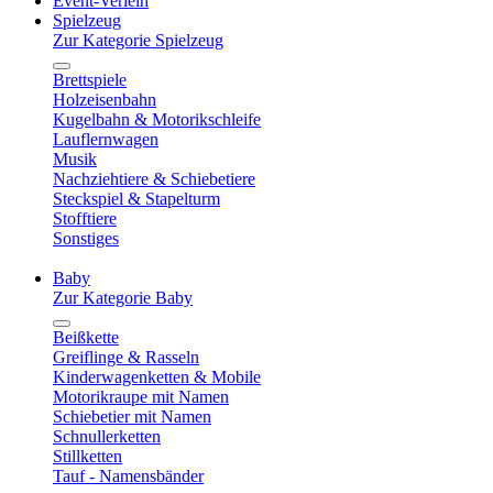
Event-Verleih
Spielzeug
Zur Kategorie Spielzeug
Brettspiele
Holzeisenbahn
Kugelbahn & Motorikschleife
Lauflernwagen
Musik
Nachziehtiere & Schiebetiere
Steckspiel & Stapelturm
Stofftiere
Sonstiges
Baby
Zur Kategorie Baby
Beißkette
Greiflinge & Rasseln
Kinderwagenketten & Mobile
Motorikraupe mit Namen
Schiebetier mit Namen
Schnullerketten
Stillketten
Tauf - Namensbänder