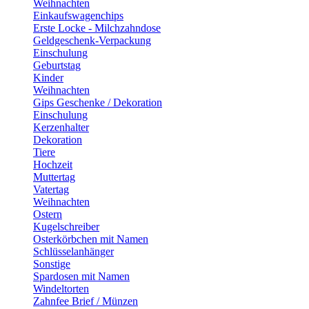
Weihnachten
Einkaufswagenchips
Erste Locke - Milchzahndose
Geldgeschenk-Verpackung
Einschulung
Geburtstag
Kinder
Weihnachten
Gips Geschenke / Dekoration
Einschulung
Kerzenhalter
Dekoration
Tiere
Hochzeit
Muttertag
Vatertag
Weihnachten
Ostern
Kugelschreiber
Osterkörbchen mit Namen
Schlüsselanhänger
Sonstige
Spardosen mit Namen
Windeltorten
Zahnfee Brief / Münzen