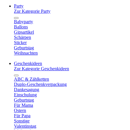
Party
Zur Kategorie Party
Babyparty
Ballons
Gipsartikel
Schärpen
Sticker
Geburtstag
Weihnachten
Geschenkideen
Zur Kategorie Geschenkideen
ABC & Zählketten
Duplo-Geschenkverpackung
Dankesagung
Einschulung
Geburtstag
Für Mama
Ostern
Für Papa
Sonstige
Valentinstag