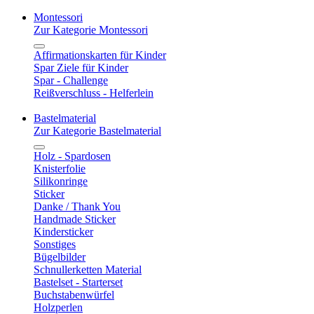
Montessori
Zur Kategorie Montessori
Affirmationskarten für Kinder
Spar Ziele für Kinder
Spar - Challenge
Reißverschluss - Helferlein
Bastelmaterial
Zur Kategorie Bastelmaterial
Holz - Spardosen
Knisterfolie
Silikonringe
Sticker
Danke / Thank You
Handmade Sticker
Kindersticker
Sonstiges
Bügelbilder
Schnullerketten Material
Bastelset - Starterset
Buchstabenwürfel
Holzperlen