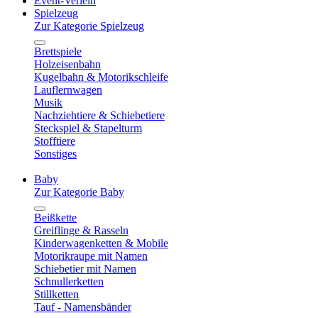
Event-Verleih
Spielzeug
Zur Kategorie Spielzeug
Brettspiele
Holzeisenbahn
Kugelbahn & Motorikschleife
Lauflernwagen
Musik
Nachziehtiere & Schiebetiere
Steckspiel & Stapelturm
Stofftiere
Sonstiges
Baby
Zur Kategorie Baby
Beißkette
Greiflinge & Rasseln
Kinderwagenketten & Mobile
Motorikraupe mit Namen
Schiebetier mit Namen
Schnullerketten
Stillketten
Tauf - Namensbänder