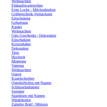
Weihnachten
Einkaufswagenchips
Erste Locke - Milchzahndose
Geldgeschenk-Verpackung
Einschulung
Geburtstag
Kinder
Weihnachten
Gips Geschenke / Dekoration
Einschulung
Kerzenhalter
Dekoration
Tiere
Hochzeit
Muttertag
Vatertag
Weihnachten
Ostern
Kugelschreiber
Osterkörbchen mit Namen
Schlüsselanhänger
Sonstige
Spardosen mit Namen
Windeltorten
Zahnfee Brief / Münzen