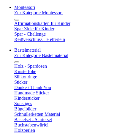
Montessori
Zur Kategorie Montessori
Affirmationskarten für Kinder
Spar Ziele für Kinder
Spar - Challenge
Reißverschluss - Helferlein
Bastelmaterial
Zur Kategorie Bastelmaterial
Holz - Spardosen
Knisterfolie
Silikonringe
Sticker
Danke / Thank You
Handmade Sticker
Kindersticker
Sonstiges
Bügelbilder
Schnullerketten Material
Bastelset - Starterset
Buchstabenwürfel
Holzperlen