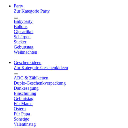
Party
Zur Kategorie Party
Babyparty
Ballons
Gipsartikel
Schärpen
Sticker
Geburtstag
Weihnachten
Geschenkideen
Zur Kategorie Geschenkideen
ABC & Zählketten
Duplo-Geschenkverpackung
Dankesagung
Einschulung
Geburtstag
Für Mama
Ostern
Für Papa
Sonstige
Valentinstag